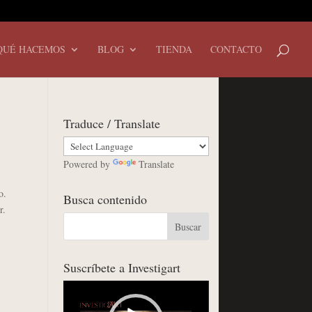
QUÉ HACEMOS
BLOG
TIENDA
CONTACTO
Traduce / Translate
Powered by
Translate
o.
Busca contenido
r.
Suscríbete a Investigart
Reproductor
de