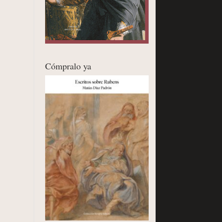
Cómpralo ya