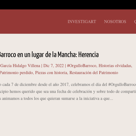
INVESTIGART
NOSOTROS
arroco en un lugar de la Mancha: Herencia
 García Hidalgo Villena
|
Dic 7, 2022
|
#OrgulloBarroco
,
Historias olvidadas
,
Patrimonio perdido
,
Piezas con historia
,
Restauración del Patrimonio
 de diciembre desde el año 2017, celebramos el día del #OrgulloBarroc
cipio hemos querido que sea una fecha de celebración y sobre todo de comparti
 animamos a todos los que quieran sumarse a la iniciativa a que...