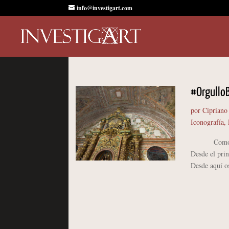
info@investigart.com
#OrgulloB
por
Cipriano
Iconografía
,
Como cada 7
Desde el prin
Desde aquí os