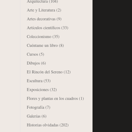
Arquitectura
(104)
Arte y Literatura
(2)
Artes decorativas
(9)
Artículos científicos
(33)
Coleccionismo
(35)
Cuéntame un libro
(8)
Cursos
(5)
Dibujos
(6)
El Rincón del Sereno
(12)
Escultura
(53)
Exposiciones
(32)
Flores y plantas en los cuadros
(1)
Fotografía
(7)
Galerías
(6)
Historias olvidadas
(202)