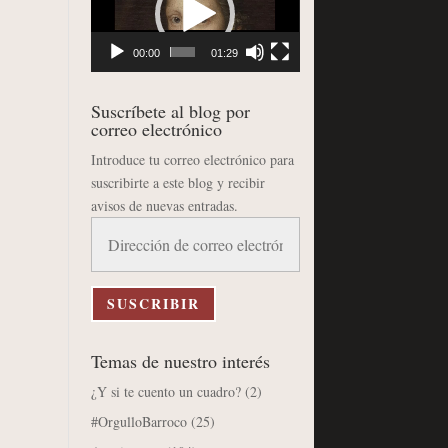
vídeo
00:00
01:29
Suscríbete al blog por
correo electrónico
Introduce tu correo electrónico para
suscribirte a este blog y recibir
avisos de nuevas entradas.
Dirección
de
correo
electrónico
SUSCRIBIR
Temas de nuestro interés
¿Y si te cuento un cuadro?
(2)
#OrgulloBarroco
(25)