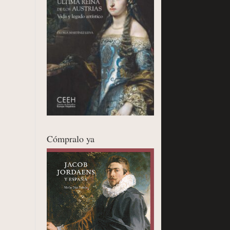
Cómpralo ya