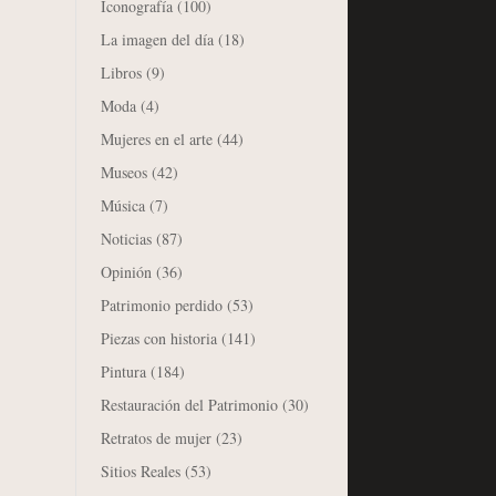
Iconografía
(100)
La imagen del día
(18)
Libros
(9)
Moda
(4)
Mujeres en el arte
(44)
Museos
(42)
Música
(7)
Noticias
(87)
Opinión
(36)
Patrimonio perdido
(53)
Piezas con historia
(141)
Pintura
(184)
Restauración del Patrimonio
(30)
Retratos de mujer
(23)
Sitios Reales
(53)