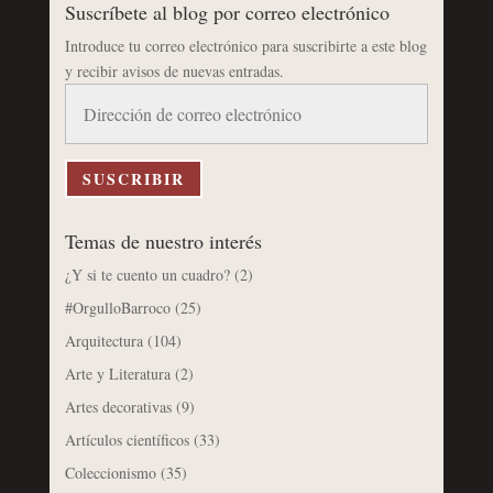
Suscríbete al blog por correo electrónico
Introduce tu correo electrónico para suscribirte a este blog
y recibir avisos de nuevas entradas.
Dirección
de
correo
electrónico
SUSCRIBIR
Temas de nuestro interés
¿Y si te cuento un cuadro?
(2)
#OrgulloBarroco
(25)
Arquitectura
(104)
Arte y Literatura
(2)
Artes decorativas
(9)
Artículos científicos
(33)
Coleccionismo
(35)