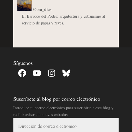
@osa_dias
El Barroco del Poder: arquitectura y urbanismo al
servicio de papas y reyes.
Síguenos
Facebook
YouTube
Instagram
Bluesky
Suscríbete al blog por correo electrónico
Introduce tu correo electrónico para suscribirte a este blog y
recibir avisos de nuevas entradas.
Dirección
de