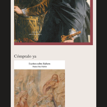
Cómpralo ya