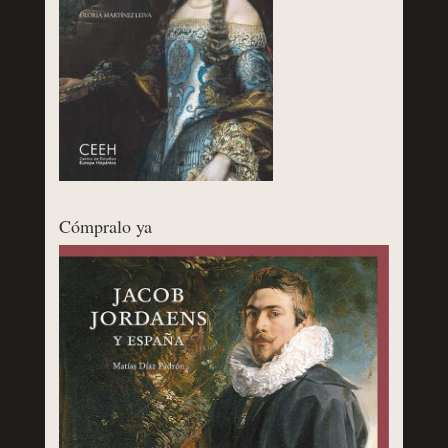
Cómpralo ya