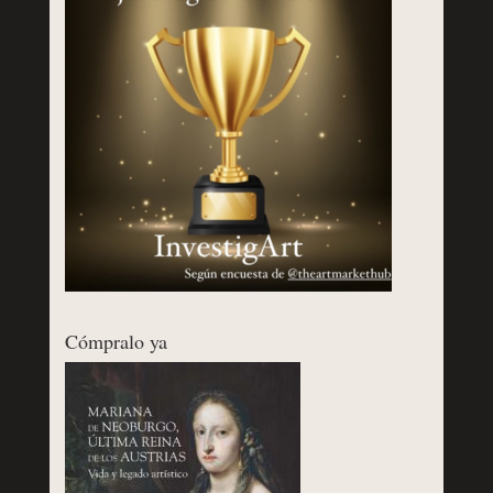
Cómpralo ya