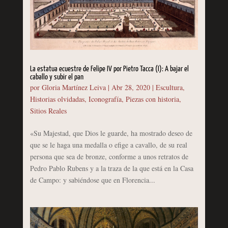
La estatua ecuestre de Felipe IV por Pietro Tacca (I): A bajar el
caballo y subir el pan
por
Gloria Martínez Leiva
|
Abr 28, 2020
|
Escultura
,
Historias olvidadas
,
Iconografía
,
Piezas con historia
,
Sitios Reales
«Su Majestad, que Dios le guarde, ha mostrado deseo de
que se le haga una medalla o efige a cavallo, de su real
persona que sea de bronze, conforme a unos retratos de
Pedro Pablo Rubens y a la traza de la que está en la Casa
de Campo: y sabiéndose que en Florencia...