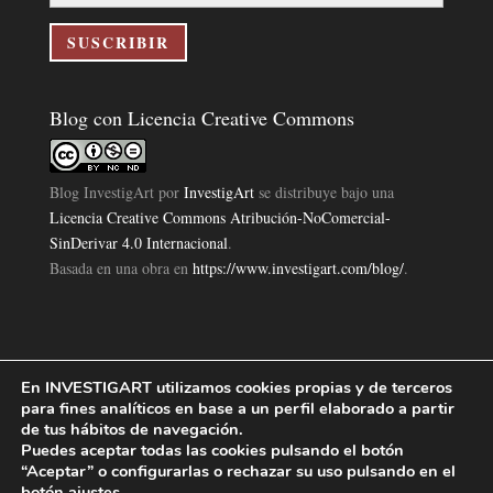
correo
electrónico
SUSCRIBIR
Blog con Licencia Creative Commons
Blog InvestigArt
por
InvestigArt
se distribuye bajo una
Licencia Creative Commons Atribución-NoComercial-
SinDerivar 4.0 Internacional
.
Basada en una obra en
https://www.investigart.com/blog/
.
En INVESTIGART utilizamos cookies propias y de terceros
Política de Privacidad
Aviso Legal
Política de Cookies
|
|
|
para fines analíticos en base a un perfil elaborado a partir
Diseño Pagina Web 4U
Investigart Copyright © 2019. |
de tus hábitos de navegación.
Puedes aceptar todas las cookies pulsando el botón
“Aceptar” o configurarlas o rechazar su uso pulsando en el
botón
ajustes
.