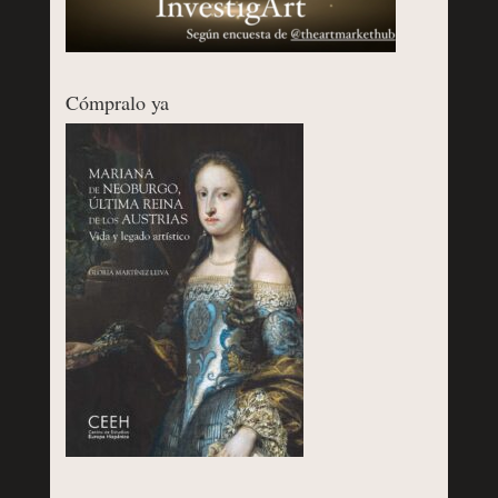
Cómpralo ya