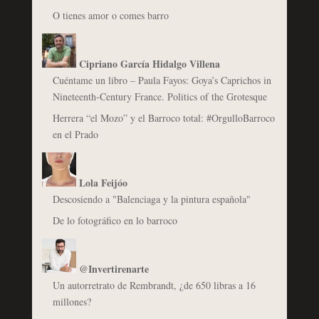
O tienes amor o comes barro
Cipriano García Hidalgo Villena
Cuéntame un libro – Paula Fayos: Goya’s Caprichos in
Nineteenth-Century France. Politics of the Grotesque
Herrera “el Mozo” y el Barroco total: #OrgulloBarroco
en el Prado
Lola Feijóo
Descosiendo a "Balenciaga y la pintura española"
De lo fotográfico en lo barroco
@Invertirenarte
Un autorretrato de Rembrandt, ¿de 650 libras a 16
millones?