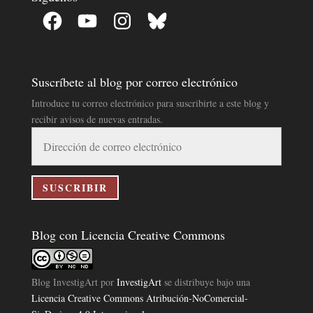
Facebook
YouTube
Instagram
Bluesky
Suscríbete al blog por correo electrónico
Introduce tu correo electrónico para suscribirte a este blog y
recibir avisos de nuevas entradas.
Dirección
de
correo
electrónico
SUSCRIBIR
Blog con Licencia Creative Commons
Blog InvestigArt
por
InvestigArt
se distribuye bajo una
Licencia Creative Commons Atribución-NoComercial-