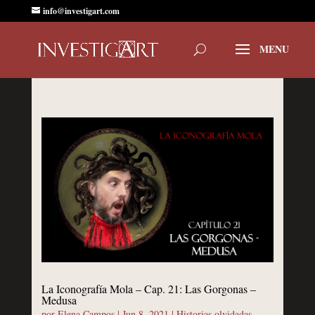
info@investigart.com
La Iconografía Mola – Cap. 21: Las Gorgonas –
Medusa
por
Elena Campos
|
Jun 8, 2021
|
Historias olvidadas
,