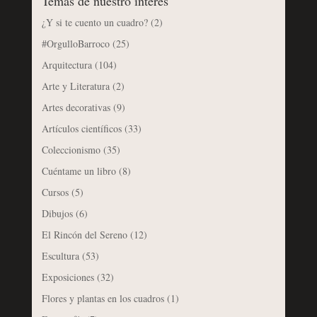
Temas de nuestro interés
¿Y si te cuento un cuadro?
(2)
#OrgulloBarroco
(25)
Arquitectura
(104)
Arte y Literatura
(2)
Artes decorativas
(9)
Artículos científicos
(33)
Coleccionismo
(35)
Cuéntame un libro
(8)
Cursos
(5)
Dibujos
(6)
El Rincón del Sereno
(12)
Escultura
(53)
Exposiciones
(32)
Flores y plantas en los cuadros
(1)