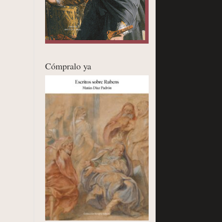
Cómpralo ya