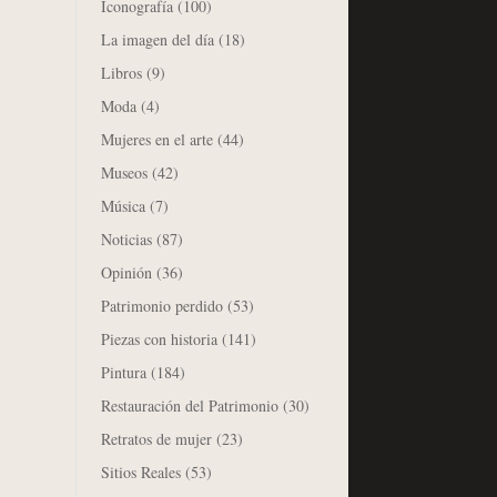
Iconografía
(100)
La imagen del día
(18)
Libros
(9)
Moda
(4)
Mujeres en el arte
(44)
Museos
(42)
Música
(7)
Noticias
(87)
Opinión
(36)
Patrimonio perdido
(53)
Piezas con historia
(141)
Pintura
(184)
Restauración del Patrimonio
(30)
Retratos de mujer
(23)
Sitios Reales
(53)