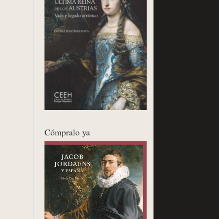
Cómpralo ya