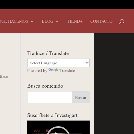
QUÉ HACEMOS
BLOG
TIENDA
CONTACTO
Traduce / Translate
Powered by
Translate
flaco
Busca contenido
Suscríbete a Investigart
Reproductor
de