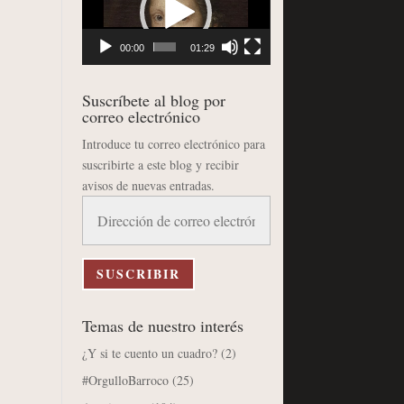
vídeo
00:00
01:29
Suscríbete al blog por
correo electrónico
Introduce tu correo electrónico para
suscribirte a este blog y recibir
avisos de nuevas entradas.
Dirección
de
correo
electrónico
SUSCRIBIR
Temas de nuestro interés
¿Y si te cuento un cuadro?
(2)
#OrgulloBarroco
(25)