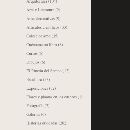
Arquitectura
(104)
Arte y Literatura
(2)
Artes decorativas
(9)
Artículos científicos
(33)
Coleccionismo
(35)
Cuéntame un libro
(8)
Cursos
(5)
Dibujos
(6)
El Rincón del Sereno
(12)
Escultura
(53)
Exposiciones
(32)
Flores y plantas en los cuadros
(1)
Fotografía
(7)
Galerías
(6)
Historias olvidadas
(202)