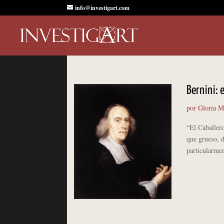
info@investigart.com
Bernini: 
por
Gloria M
“El Caballer
que grueso, d
particularmen