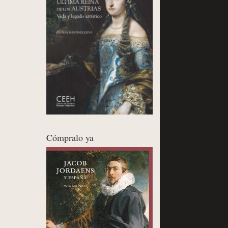
Cómpralo ya