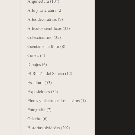
Arquitectura
(104)
Arte y Literatura
(2)
Artes decorativas
(9)
Artículos científicos
(33)
Coleccionismo
(35)
Cuéntame un libro
(8)
Cursos
(5)
Dibujos
(6)
El Rincón del Sereno
(12)
Escultura
(53)
Exposiciones
(32)
Flores y plantas en los cuadros
(1)
Fotografía
(7)
Galerías
(6)
Historias olvidadas
(202)