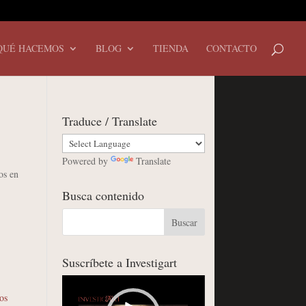
QUÉ HACEMOS
BLOG
TIENDA
CONTACTO
Traduce / Translate
Powered by
Translate
os en
Busca contenido
Suscríbete a Investigart
Reproductor
ios
de