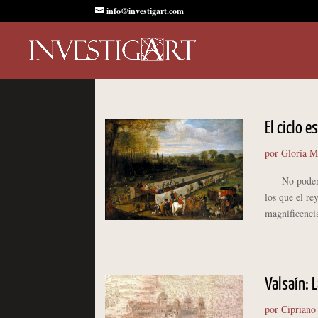
info@investigart.com
El ciclo e
por
Gloria M
No podemos p
los que el re
magnificencia
Valsaín: 
por
Cipriano