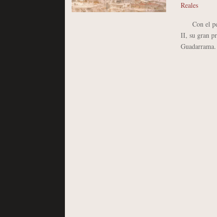
Reales
Con el pecul
II, su gran p
Guadarrama. V