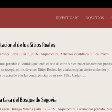
INVESTIGART
NOSOTROS
stacional de los Sitios Reales
artínez Leiva
|
Jun 7, 2016
|
Arquitectura
,
Artículos científicos
,
Sitios Reales
ercibir el sentido que tenía el arte de corte sin entender los tiempos precis
y se recogía en los diversos Sitios Reales, los cuales exigían cierto esplendor y
 de acuerdo con las contingencias de su uso. Félix Castelo:...
La Casa del Bosque de Segovia
 García Hidalgo Villena
|
Abr 13, 2015
|
Arquitectura
,
Patrimonio perdido
,
Sit