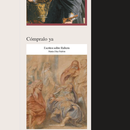
Cómpralo ya