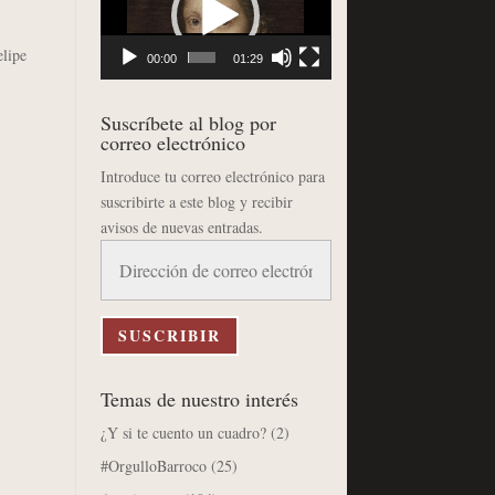
vídeo
lipe
00:00
01:29
Suscríbete al blog por
correo electrónico
Introduce tu correo electrónico para
suscribirte a este blog y recibir
avisos de nuevas entradas.
Dirección
de
correo
electrónico
SUSCRIBIR
Temas de nuestro interés
¿Y si te cuento un cuadro?
(2)
#OrgulloBarroco
(25)