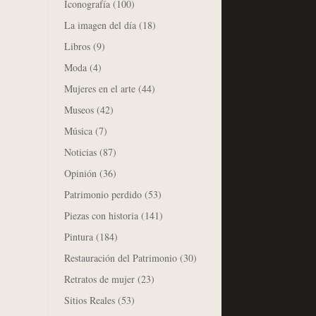
Iconografía
(100)
La imagen del día
(18)
Libros
(9)
Moda
(4)
Mujeres en el arte
(44)
Museos
(42)
Música
(7)
Noticias
(87)
Opinión
(36)
Patrimonio perdido
(53)
Piezas con historia
(141)
Pintura
(184)
Restauración del Patrimonio
(30)
Retratos de mujer
(23)
Sitios Reales
(53)