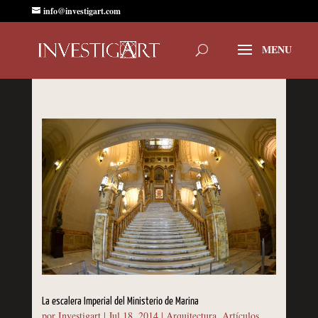
info@investigart.com
La escalera Imperial del Ministerio de Marina
por
Investigart
|
Jul 18, 2014
|
Arquitectura
,
Artículos