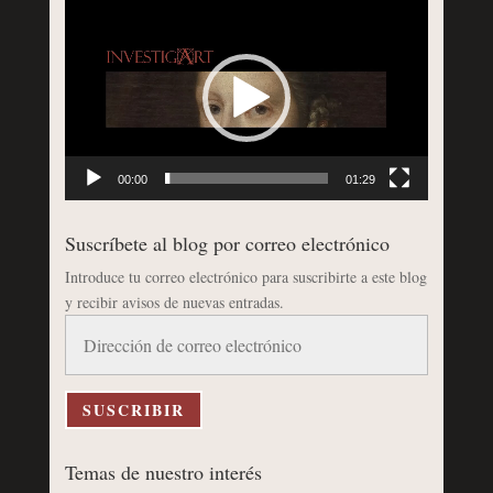
Reproductor
de
vídeo
00:00
01:29
Suscríbete al blog por correo electrónico
Introduce tu correo electrónico para suscribirte a este blog
y recibir avisos de nuevas entradas.
Dirección
de
correo
electrónico
SUSCRIBIR
Temas de nuestro interés