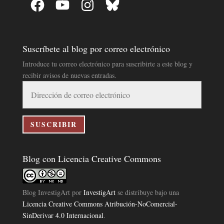
Suscríbete al blog por correo electrónico
Introduce tu correo electrónico para suscribirte a este blog y
recibir avisos de nuevas entradas.
Dirección
de
correo
electrónico
SUSCRIBIR
Blog con Licencia Creative Commons
Blog InvestigArt
por
InvestigArt
se distribuye bajo una
Licencia Creative Commons Atribución-NoComercial-
SinDerivar 4.0 Internacional
.