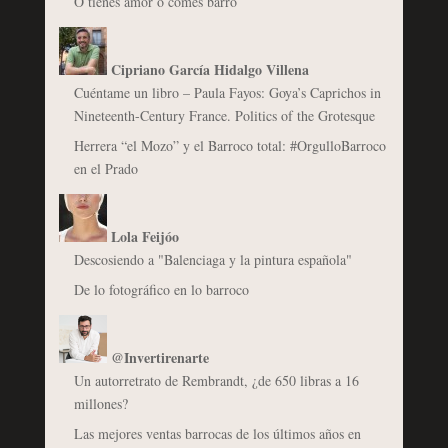
O tienes amor o comes barro
Cipriano García Hidalgo Villena
Cuéntame un libro – Paula Fayos: Goya’s Caprichos in
Nineteenth-Century France. Politics of the Grotesque
Herrera “el Mozo” y el Barroco total: #OrgulloBarroco
en el Prado
Lola Feijóo
Descosiendo a "Balenciaga y la pintura española"
De lo fotográfico en lo barroco
@Invertirenarte
Un autorretrato de Rembrandt, ¿de 650 libras a 16
millones?
Las mejores ventas barrocas de los últimos años en