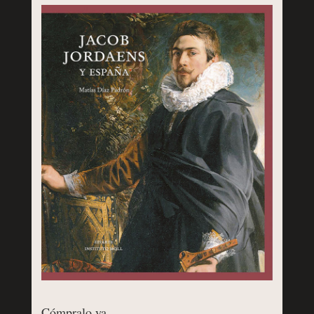
Cómpralo ya