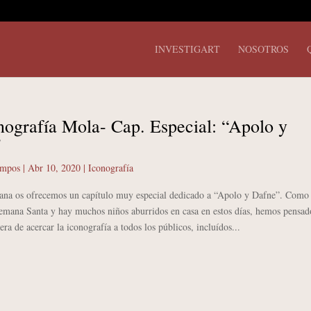
INVESTIGART
NOSOTROS
nografía Mola- Cap. Especial: “Apolo y
”
ampos
|
Abr 10, 2020
|
Iconografía
 os ofrecemos un capítulo muy especial dedicado a “Apolo y Dafne”. Como
emana Santa y hay muchos niños aburridos en casa en estos días, hemos pensad
ra de acercar la iconografía a todos los públicos, incluídos...