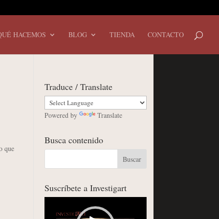
QUÉ HACEMOS
BLOG
TIENDA
CONTACTO
Traduce / Translate
Powered by
Translate
Busca contenido
o que
Suscríbete a Investigart
Reproductor
de