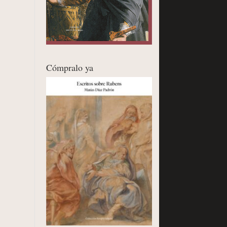
Cómpralo ya