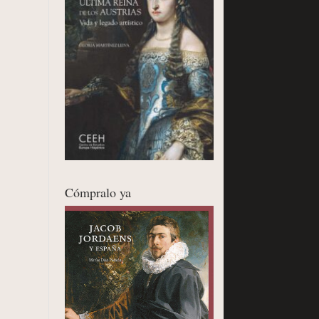
Cómpralo ya