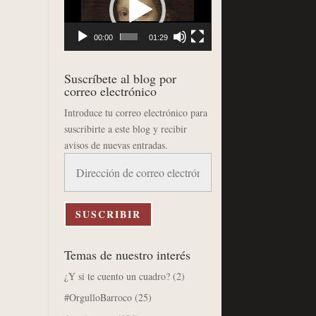
vídeo
00:00
01:29
Suscríbete al blog por
correo electrónico
Introduce tu correo electrónico para
suscribirte a este blog y recibir
avisos de nuevas entradas.
Dirección
de
correo
electrónico
SUSCRIBIR
Temas de nuestro interés
¿Y si te cuento un cuadro?
(2)
#OrgulloBarroco
(25)