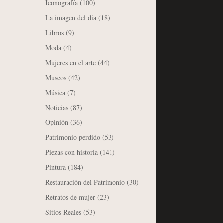
Iconografía
(100)
La imagen del día
(18)
Libros
(9)
Moda
(4)
Mujeres en el arte
(44)
Museos
(42)
Música
(7)
Noticias
(87)
Opinión
(36)
Patrimonio perdido
(53)
Piezas con historia
(141)
Pintura
(184)
Restauración del Patrimonio
(30)
Retratos de mujer
(23)
Sitios Reales
(53)