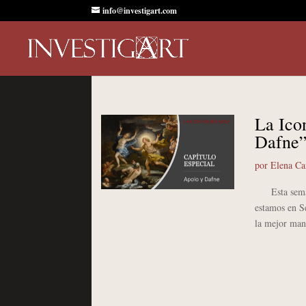
info@investigart.com
La Ico
Dafne
por
Elena C
Esta semana
estamos en S
la mejor mane