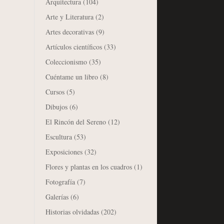
Arquitectura
(104)
Arte y Literatura
(2)
Artes decorativas
(9)
Artículos científicos
(33)
Coleccionismo
(35)
Cuéntame un libro
(8)
Cursos
(5)
Dibujos
(6)
El Rincón del Sereno
(12)
Escultura
(53)
Exposiciones
(32)
Flores y plantas en los cuadros
(1)
Fotografía
(7)
Galerías
(6)
Historias olvidadas
(202)