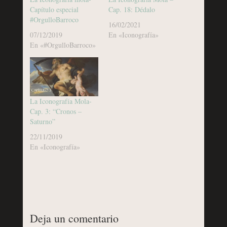
Capítulo especial
Cap. 18: Dédalo
#OrgulloBarroco
16/02/2021
07/12/2019
En «Iconografía»
En «#OrgulloBarroco»
La Iconografía Mola-
Cap. 3: “Cronos –
Saturno”
22/11/2019
En «Iconografía»
Deja un comentario