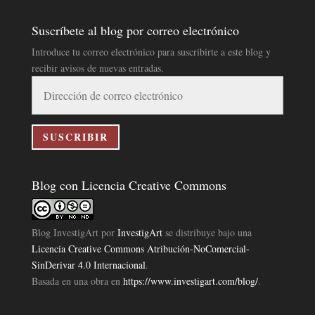
Suscríbete al blog por correo electrónico
Introduce tu correo electrónico para suscribirte a este blog y
recibir avisos de nuevas entradas.
Dirección
de
correo
electrónico
SUSCRIBIR
Blog con Licencia Creative Commons
Blog InvestigArt
por
InvestigArt
se distribuye bajo una
Licencia Creative Commons Atribución-NoComercial-
SinDerivar 4.0 Internacional
.
Basada en una obra en
https://www.investigart.com/blog/
.