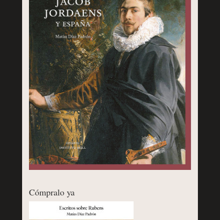
Cómpralo ya