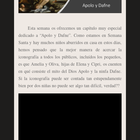
Esta semana os ofrecemos un capítulo muy especial
dedicado a “Apolo y Dafne”. Como estamos en Semana
Santa y hay muchos niños aburridos en casa en estos días,
hemos pensado que la mejor manera de acercar la
iconografía a todos los públicos, incluídos los pequeños,
es que Amelia y Oliva, hijas de Elena y Cipri, os cuenten
en qué consiste el mito del Dios Apolo y la ninfa Dafne.
Si la iconografía puede ser contada tan estupendamente
bien por dos niñas no puede ser algo tan difícil, verdad??