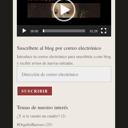
00:00
01:29
Suscríbete al blog por correo electrónico
Introduce tu correo electrónico para suscribirte a este blog
y recibir avisos de nuevas entradas.
Dirección
de
correo
electrónico
SUSCRIBIR
Temas de nuestro interés
¿Y si te cuento un cuadro?
(2)
#OrgulloBarroco
(25)