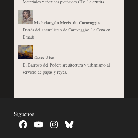
Materiales y técnicas pictóricas (II): La azurita
Michelangelo Merisi da Caravaggio
Detrás del naturalismo de Caravaggio: La Cena en
Emaús
@osa_dias
El Barroco del Poder: arquitectura y urbanismo al
servicio de papas y reyes.
Síguenos
Facebook
YouTube
Instagram
Bluesky