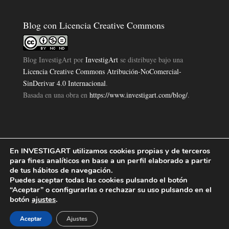
Blog con Licencia Creative Commons
Blog InvestigArt
por
InvestigArt
se distribuye bajo una
Licencia Creative Commons Atribución-NoComercial-
SinDerivar 4.0 Internacional
.
Basada en una obra en
https://www.investigart.com/blog/
.
En INVESTIGART utilizamos cookies propias y de terceros
Política de Privacidad
Aviso Legal
Política de Cookies
|
|
|
para fines analíticos en base a un perfil elaborado a partir
Diseño Pagina Web 4U
Investigart Copyright © 2019. |
de tus hábitos de navegación.
Puedes aceptar todas las cookies pulsando el botón
“Aceptar” o configurarlas o rechazar su uso pulsando en el
botón
ajustes
.
Aceptar
Ajustes