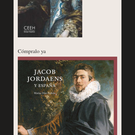
Cómpralo ya