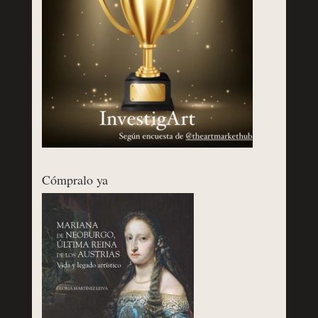
Cómpralo ya