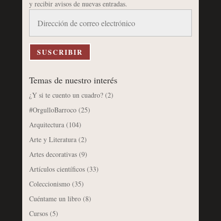
y recibir avisos de nuevas entradas.
Dirección
de
correo
electrónico
SUSCRIBIR
Temas de nuestro interés
¿Y si te cuento un cuadro?
(2)
#OrgulloBarroco
(25)
Arquitectura
(104)
Arte y Literatura
(2)
Artes decorativas
(9)
Artículos científicos
(33)
Coleccionismo
(35)
Cuéntame un libro
(8)
Cursos
(5)