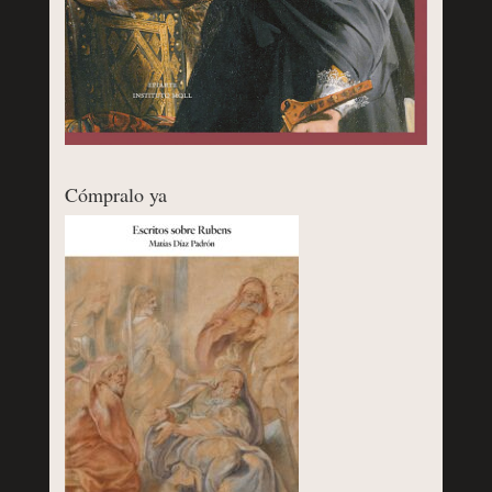
Cómpralo ya