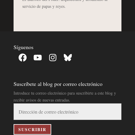
servicio de papas y reyes.
Síguenos
Facebook
YouTube
Instagram
Bluesky
Suscríbete al blog por correo electrónico
Introduce tu correo electrónico para suscribirte a este blog y
recibir avisos de nuevas entradas.
Dirección
de
correo
electrónico
SUSCRIBIR