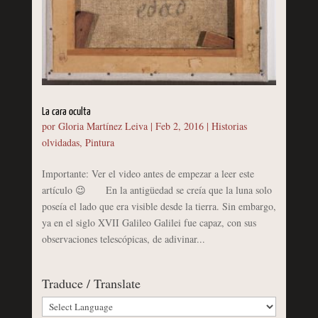
La cara oculta
por
Gloria Martínez Leiva
|
Feb 2, 2016
|
Historias
olvidadas
,
Pintura
Importante: Ver el video antes de empezar a leer este
artículo 😉 En la antigüedad se creía que la luna solo
poseía el lado que era visible desde la tierra. Sin embargo,
ya en el siglo XVII Galileo Galilei fue capaz, con sus
observaciones telescópicas, de adivinar...
Traduce / Translate