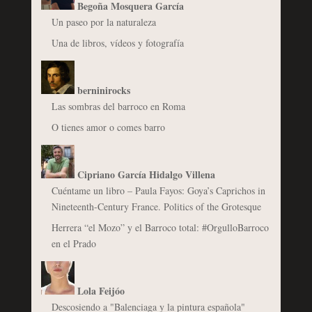
Begoña Mosquera García
Un paseo por la naturaleza
Una de libros, vídeos y fotografía
berninirocks
Las sombras del barroco en Roma
O tienes amor o comes barro
Cipriano García Hidalgo Villena
Cuéntame un libro – Paula Fayos: Goya’s Caprichos in
Nineteenth-Century France. Politics of the Grotesque
Herrera “el Mozo” y el Barroco total: #OrgulloBarroco
en el Prado
Lola Feijóo
Descosiendo a "Balenciaga y la pintura española"