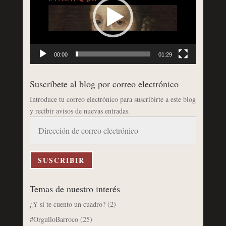
00:00
01:29
Suscríbete al blog por correo electrónico
Introduce tu correo electrónico para suscribirte a este blog
y recibir avisos de nuevas entradas.
Dirección
de
correo
electrónico
SUSCRIBIR
Temas de nuestro interés
¿Y si te cuento un cuadro?
(2)
#OrgulloBarroco
(25)