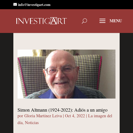
info@investigart.com
Simon Altmann (1924-2022): Adiós a un amigo
por
Gloria Martínez Leiva
|
Oct 4, 2022
|
La imagen del
día
,
Noticias