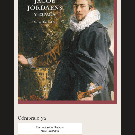
Cómpralo ya