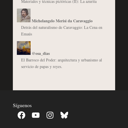
Materiales y técnicas pictóricas (II): La azurita
Michelangelo Merisi da Caravaggio
Detrás del naturalismo de Caravaggio: La Cena en
Emaús
@osa_dias
El Barroco del Poder: arquitectura y urbanismo al
servicio de papas y reyes.
Síguenos
Facebook
YouTube
Instagram
Bluesky