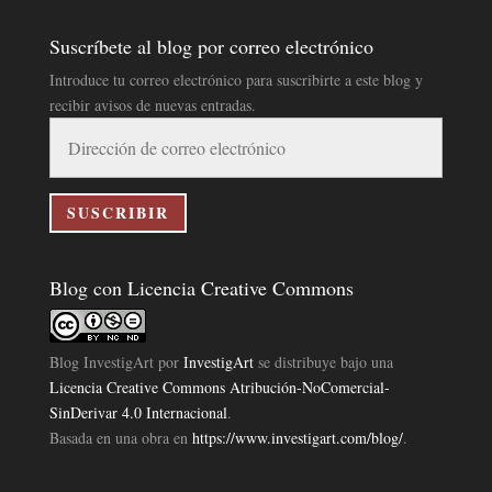
Suscríbete al blog por correo electrónico
Introduce tu correo electrónico para suscribirte a este blog y
recibir avisos de nuevas entradas.
Dirección
de
correo
electrónico
SUSCRIBIR
Blog con Licencia Creative Commons
Blog InvestigArt
por
InvestigArt
se distribuye bajo una
Licencia Creative Commons Atribución-NoComercial-
SinDerivar 4.0 Internacional
.
Basada en una obra en
https://www.investigart.com/blog/
.