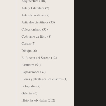
Arquitectura
(104)
Arte y Literatura
(2)
Artes decorativas
(9)
Artículos científicos
(33)
Coleccionismo
(35)
Cuéntame un libro
(8)
Cursos
(5)
Dibujos
(6)
El Rincón del Sereno
(12)
Escultura
(53)
Exposiciones
(32)
Flores y plantas en los cuadros
(1)
Fotografía
(7)
Galerías
(6)
Historias olvidadas
(202)