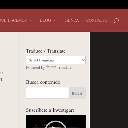
QUÉ HACEMOS
BLOG
TIENDA
CONTACTO
Traduce / Translate
Powered by
Translate
ía
VII
Busca contenido
Suscríbete a Investigart
Reproductor
de