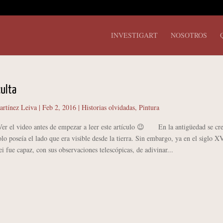
INVESTIGART
NOSOTROS
culta
artínez Leiva
|
Feb 2, 2016
|
Historias olvidadas
,
Pintura
Ver el video antes de empezar a leer este artículo 😉 En la antigüedad se cre
olo poseía el lado que era visible desde la tierra. Sin embargo, ya en el siglo X
ei fue capaz, con sus observaciones telescópicas, de adivinar...