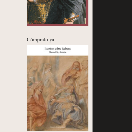
Cómpralo ya