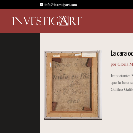
info@investigart.com
La cara o
por
Gloria M
Importante: 
que la luna s
Galileo Galil