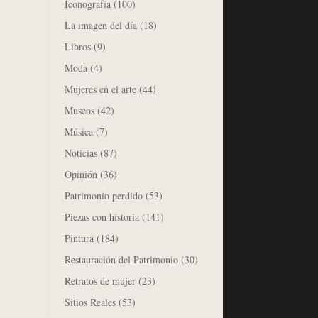
Iconografía
(100)
La imagen del día
(18)
Libros
(9)
Moda
(4)
Mujeres en el arte
(44)
Museos
(42)
Música
(7)
Noticias
(87)
Opinión
(36)
Patrimonio perdido
(53)
Piezas con historia
(141)
Pintura
(184)
Restauración del Patrimonio
(30)
Retratos de mujer
(23)
Sitios Reales
(53)