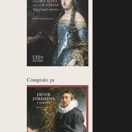
Cómpralo ya