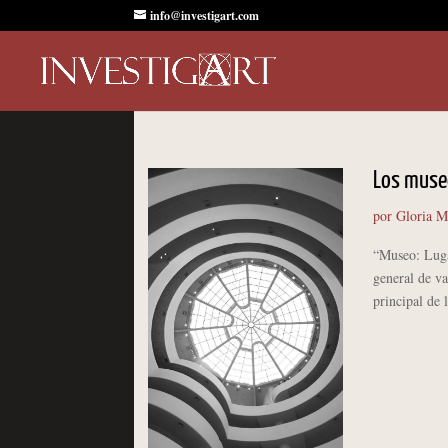
info@investigart.com
Los museo
por
Gloria M
“Museo: Lugar
general de v
principal de 