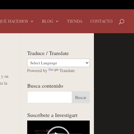
QUÉ HACEMOS
BLOG
TIENDA
CONTACTO
Traduce / Translate
Powered by
Translate
 y en
s la
Busca contenido
Suscríbete a Investigart
Reproductor
de