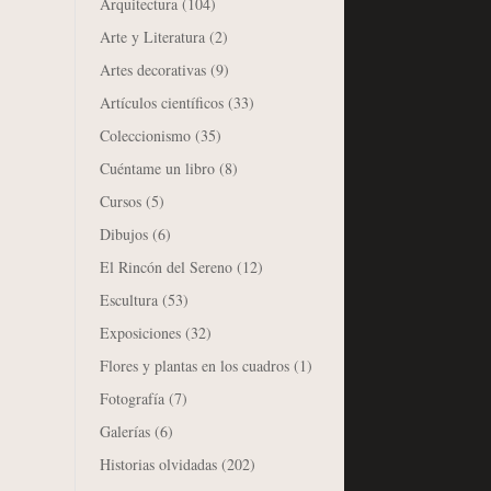
Arquitectura
(104)
Arte y Literatura
(2)
Artes decorativas
(9)
Artículos científicos
(33)
Coleccionismo
(35)
Cuéntame un libro
(8)
Cursos
(5)
Dibujos
(6)
El Rincón del Sereno
(12)
Escultura
(53)
Exposiciones
(32)
Flores y plantas en los cuadros
(1)
Fotografía
(7)
Galerías
(6)
Historias olvidadas
(202)