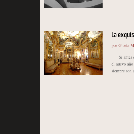
La exquis
por
Gloria M
Si antes de 
el nuevo año 
siempre son u