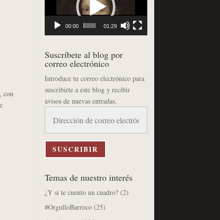
vídeo
00:00
01:29
Suscríbete al blog por
correo electrónico
Introduce tu correo electrónico para
suscribirte a este blog y recibir
, con
avisos de nuevas entradas.
e
Dirección
de
correo
electrónico
SUSCRIBIR
Temas de nuestro interés
¿Y si te cuento un cuadro?
(2)
#OrgulloBarroco
(25)