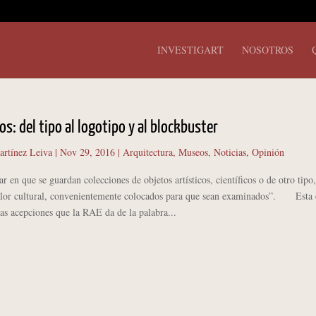
INVESTIGART
NOSOTROS
s: del tipo al logotipo y al blockbuster
artínez Leiva
|
Nov 29, 2016
|
Arquitectura
,
Museos
,
Noticias
,
Opinión
 en que se guardan colecciones de objetos artísticos, científicos o de otro tipo,
alor cultural, convenientemente colocados para que sean examinados”. Esta e
las acepciones que la RAE da de la palabra...