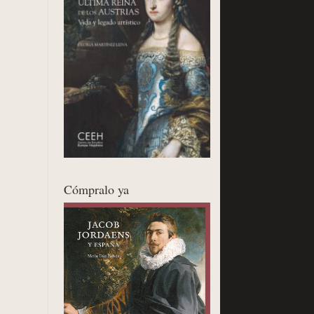
Cómpralo ya