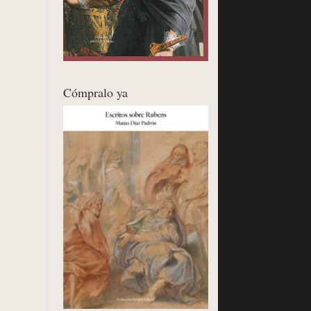
Cómpralo ya