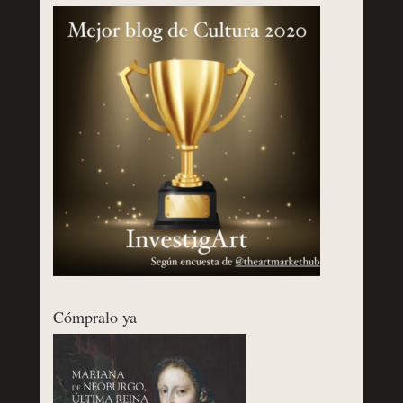
Cómpralo ya