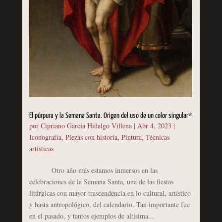
El púrpura y la Semana Santa. Origen del uso de un color singular*
por
Cipriano García Hidalgo Villena
|
Abr 4, 2023
|
Iconografía
,
Piezas con historia
,
Pintura
,
Técnicas
artísticas
Otro año más estamos inmersos en las
celebraciones de la Semana Santa, una de las fiestas
litúrgicas con mayor trascendencia en lo cultural, artístico
y hasta antropológico, del calendario. Tan importante fue
en el pasado, y tantos ejemplos de altísima...