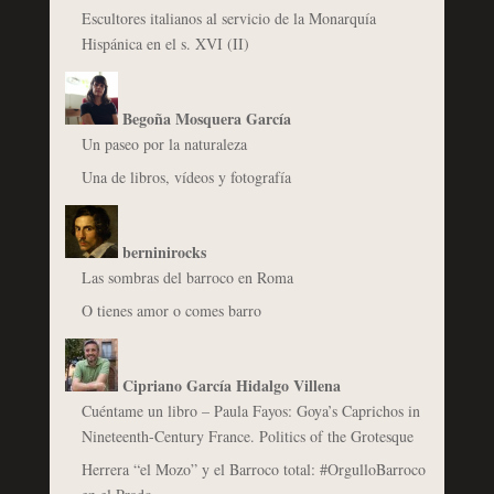
Escultores italianos al servicio de la Monarquía
Hispánica en el s. XVI (II)
Begoña Mosquera García
Un paseo por la naturaleza
Una de libros, vídeos y fotografía
berninirocks
Las sombras del barroco en Roma
O tienes amor o comes barro
Cipriano García Hidalgo Villena
Cuéntame un libro – Paula Fayos: Goya’s Caprichos in
Nineteenth-Century France. Politics of the Grotesque
Herrera “el Mozo” y el Barroco total: #OrgulloBarroco