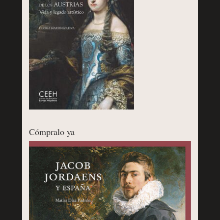
Cómpralo ya