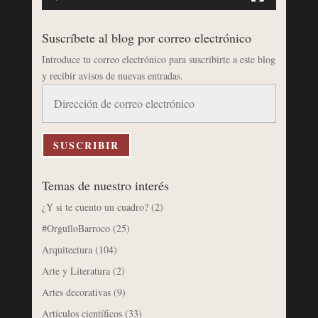
Suscríbete al blog por correo electrónico
Introduce tu correo electrónico para suscribirte a este blog
y recibir avisos de nuevas entradas.
Dirección
de
correo
electrónico
SUSCRIBIR
Temas de nuestro interés
¿Y si te cuento un cuadro?
(2)
#OrgulloBarroco
(25)
Arquitectura
(104)
Arte y Literatura
(2)
Artes decorativas
(9)
Artículos científicos
(33)