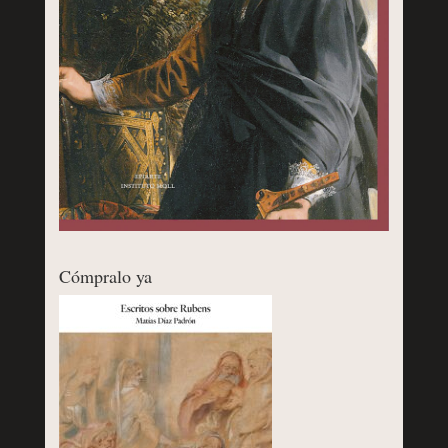
Cómpralo ya