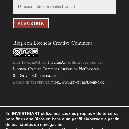
Dirección
de
correo
electrónico
SUSCRIBIR
Blog con Licencia Creative Commons
Blog InvestigArt
por
InvestigArt
se distribuye bajo una
Licencia Creative Commons Atribución-NoComercial-
SinDerivar 4.0 Internacional
.
Basada en una obra en
https://www.investigart.com/blog/
.
En INVESTIGART utilizamos cookies propias y de terceros
Política de Privacidad
Aviso Legal
Política de Cookies
|
|
|
para fines analíticos en base a un perfil elaborado a partir
Diseño Pagina Web 4U
Investigart Copyright © 2019. |
de tus hábitos de navegación.