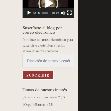
vídeo
00:00
01:29
Suscríbete al blog por
correo electrónico
Introduce tu correo electrónico para
suscribirte a este blog y recibir
avisos de nuevas entradas.
Dirección
de
correo
electrónico
SUSCRIBIR
Temas de nuestro interés
¿Y si te cuento un cuadro?
(2)
#OrgulloBarroco
(25)