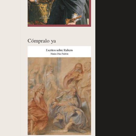
Cómpralo ya