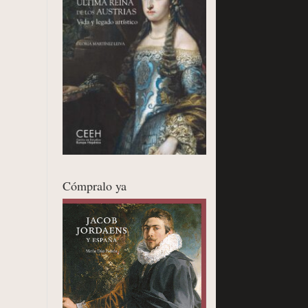
Cómpralo ya