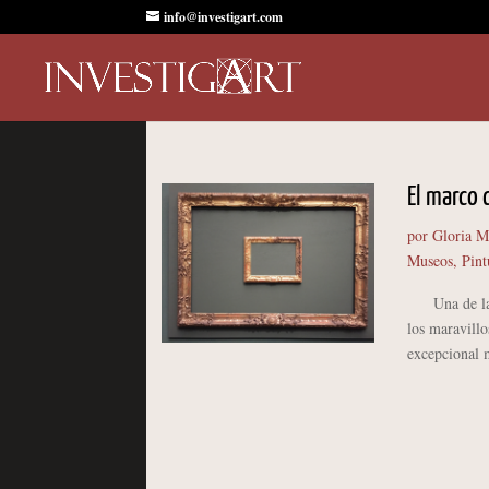
info@investigart.com
El marco 
por
Gloria M
Museos
,
Pint
Una de las c
los maravillo
excepcional 