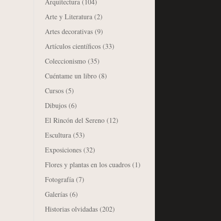
Arquitectura
(104)
Arte y Literatura
(2)
Artes decorativas
(9)
Artículos científicos
(33)
Coleccionismo
(35)
Cuéntame un libro
(8)
Cursos
(5)
Dibujos
(6)
El Rincón del Sereno
(12)
Escultura
(53)
Exposiciones
(32)
Flores y plantas en los cuadros
(1)
Fotografía
(7)
Galerías
(6)
Historias olvidadas
(202)