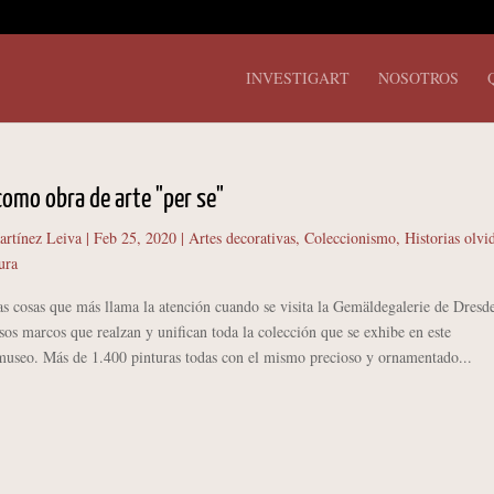
INVESTIGART
NOSOTROS
como obra de arte "per se"
artínez Leiva
|
Feb 25, 2020
|
Artes decorativas
,
Coleccionismo
,
Historias olvi
ura
osas que más llama la atención cuando se visita la Gemäldegalerie de Dresd
sos marcos que realzan y unifican toda la colección que se exhibe en este
museo. Más de 1.400 pinturas todas con el mismo precioso y ornamentado...