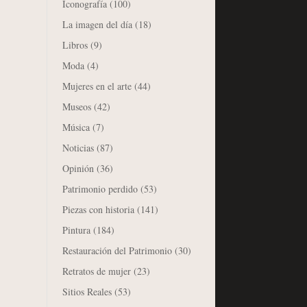
Iconografía
(100)
La imagen del día
(18)
Libros
(9)
Moda
(4)
Mujeres en el arte
(44)
Museos
(42)
Música
(7)
Noticias
(87)
Opinión
(36)
Patrimonio perdido
(53)
Piezas con historia
(141)
Pintura
(184)
Restauración del Patrimonio
(30)
Retratos de mujer
(23)
Sitios Reales
(53)