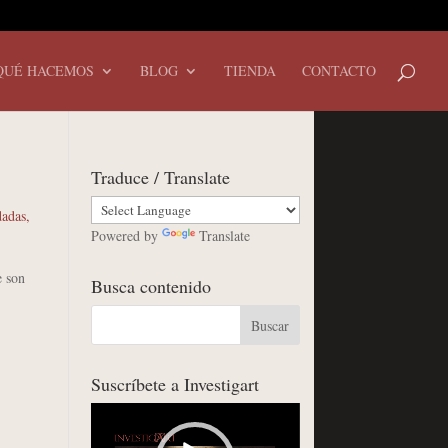
QUÉ HACEMOS
BLOG
TIENDA
CONTACTO
Traduce / Translate
dadas
,
Powered by
Translate
e son
Busca contenido
Suscríbete a Investigart
Reproductor
de