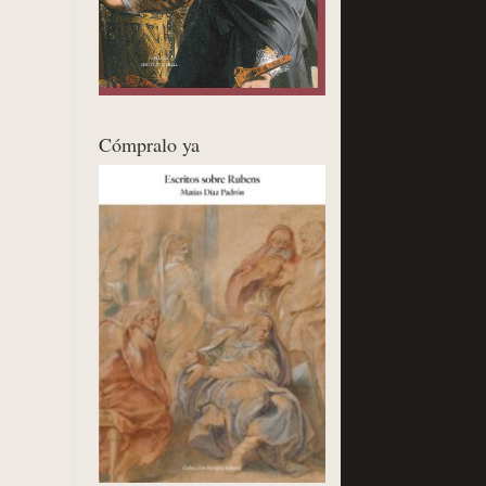
Cómpralo ya