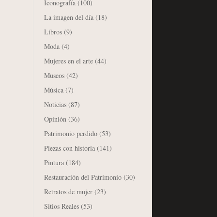
Iconografía
(100)
La imagen del día
(18)
Libros
(9)
Moda
(4)
Mujeres en el arte
(44)
Museos
(42)
Música
(7)
Noticias
(87)
Opinión
(36)
Patrimonio perdido
(53)
Piezas con historia
(141)
Pintura
(184)
Restauración del Patrimonio
(30)
Retratos de mujer
(23)
Sitios Reales
(53)