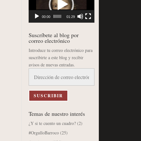
vídeo
00:00
01:29
Suscríbete al blog por
correo electrónico
Introduce tu correo electrónico para
suscribirte a este blog y recibir
avisos de nuevas entradas.
Dirección
de
correo
electrónico
SUSCRIBIR
Temas de nuestro interés
¿Y si te cuento un cuadro?
(2)
#OrgulloBarroco
(25)