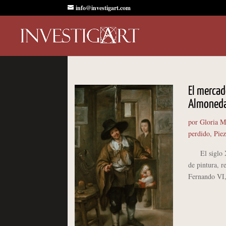
info@investigart.com
El mercad
Almonedas
por
Gloria M
perdido
,
Piez
El siglo XVI
de pintura, r
Fernando VI, 