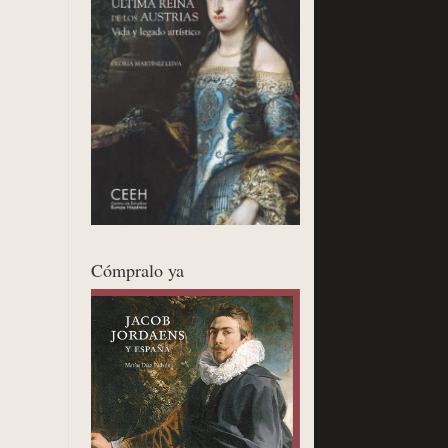
Cómpralo ya