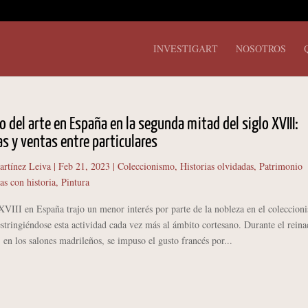
INVESTIGART
NOSOTROS
o del arte en España en la segunda mitad del siglo XVIII:
 y ventas entre particulares
artínez Leiva
|
Feb 21, 2023
|
Coleccionismo
,
Historias olvidadas
,
Patrimonio
as con historia
,
Pintura
II en España trajo un menor interés por parte de la nobleza en el coleccion
estringiéndose esta actividad cada vez más al ámbito cortesano. Durante el rein
en los salones madrileños, se impuso el gusto francés por...