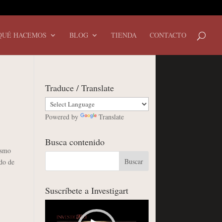
QUÉ HACEMOS
BLOG
TIENDA
CONTACTO
Traduce / Translate
Powered by
Translate
Busca contenido
ismo
ado de
Suscríbete a Investigart
Reproductor
de