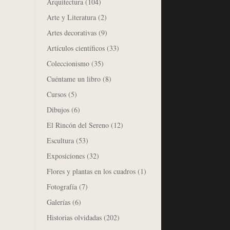
Arquitectura
(104)
Arte y Literatura
(2)
Artes decorativas
(9)
Artículos científicos
(33)
Coleccionismo
(35)
Cuéntame un libro
(8)
Cursos
(5)
Dibujos
(6)
El Rincón del Sereno
(12)
Escultura
(53)
Exposiciones
(32)
Flores y plantas en los cuadros
(1)
Fotografía
(7)
Galerías
(6)
Historias olvidadas
(202)