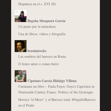
Hispánica en el s. XVI (II)
Begoña Mosquera García
Un paseo por la naturaleza
Una de libros, vídeos y fotografía
berninirocks
Las sombras del barroco en Roma
O tienes amor o comes barro
Cipriano García Hidalgo Villena
Cuéntame un libro – Paula Fayos: Goya’s Caprichos in
Nineteenth-Century France. Politics of the Grotesque
Herrera “el Mozo” y el Barroco total: #OrgulloBarroco
en el Prado