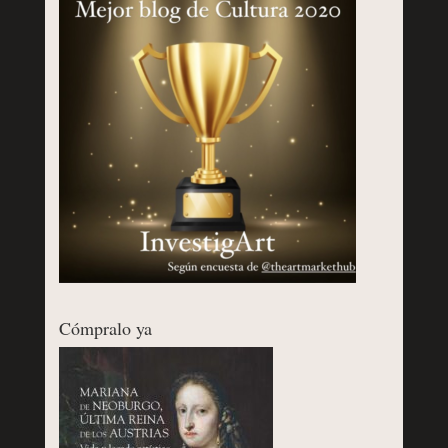
Cómpralo ya