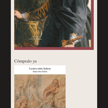
Cómpralo ya