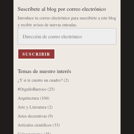
Suscríbete al blog por correo electrónico
Introduce tu correo electrónico para suscribirte a este blog
y recibir avisos de nuevas entradas.
Dirección
de
correo
electrónico
SUSCRIBIR
Temas de nuestro interés
¿Y si te cuento un cuadro?
(2)
#OrgulloBarroco
(25)
Arquitectura
(104)
Arte y Literatura
(2)
Artes decorativas
(9)
Artículos científicos
(33)
Coleccionismo
(35)