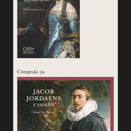
Cómpralo ya