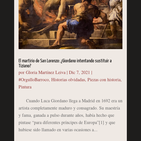
El martirio de San Lorenzo: ¿Giordano intentando sustituir a
Tiziano?
por
Gloria Martínez Leiva
|
Dic 7, 2021
|
#OrgulloBarroco
,
Historias olvidadas
,
Piezas con historia
,
Pintura
Cuando Luca Giordano llega a Madrid en 1692 era un
artista completamente maduro y consagrado. Su maestría
y fama, ganada a pulso durante años, había hecho que
pintase “para diferentes príncipes de Europa”[1] y que
hubiese sido llamado en varias ocasiones a...