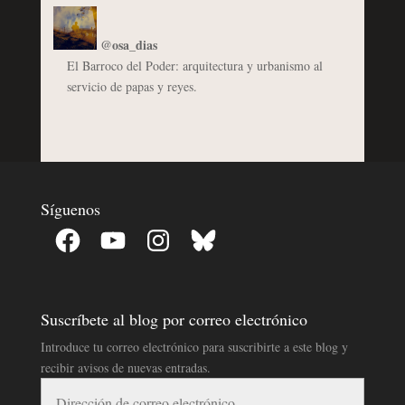
@osa_dias
El Barroco del Poder: arquitectura y urbanismo al
servicio de papas y reyes.
Síguenos
Facebook
YouTube
Instagram
Bluesky
Suscríbete al blog por correo electrónico
Introduce tu correo electrónico para suscribirte a este blog y
recibir avisos de nuevas entradas.
Dirección