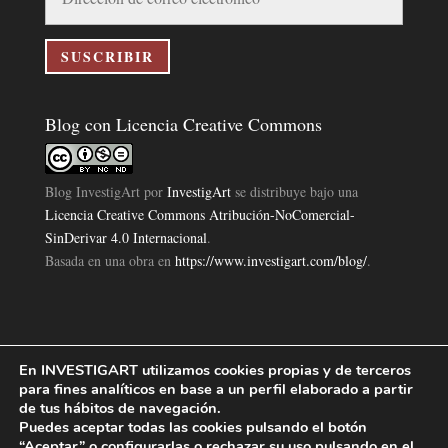
de
correo
electrónico
SUSCRIBIR
Blog con Licencia Creative Commons
Blog InvestigArt
por
InvestigArt
se distribuye bajo una
Licencia Creative Commons Atribución-NoComercial-
SinDerivar 4.0 Internacional
.
Basada en una obra en
https://www.investigart.com/blog/
.
En INVESTIGART utilizamos cookies propias y de terceros
Política de Privacidad
Aviso Legal
Política de Cookies
|
|
|
para fines analíticos en base a un perfil elaborado a partir
Diseño Pagina Web 4U
Investigart Copyright © 2019. |
de tus hábitos de navegación.
Puedes aceptar todas las cookies pulsando el botón
“Aceptar” o configurarlas o rechazar su uso pulsando en el