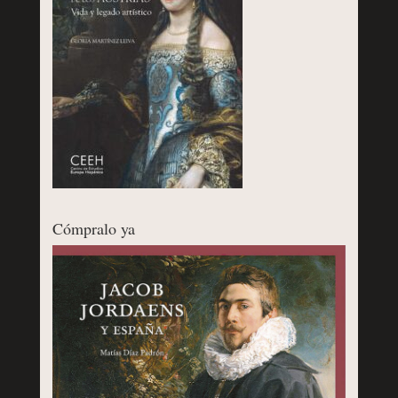
Cómpralo ya