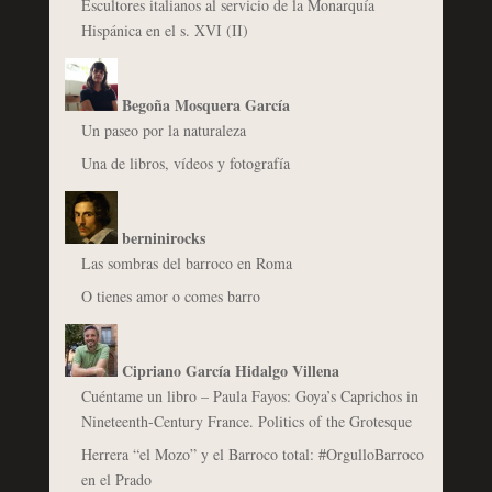
Escultores italianos al servicio de la Monarquía
Hispánica en el s. XVI (II)
Begoña Mosquera García
Un paseo por la naturaleza
Una de libros, vídeos y fotografía
berninirocks
Las sombras del barroco en Roma
O tienes amor o comes barro
Cipriano García Hidalgo Villena
Cuéntame un libro – Paula Fayos: Goya’s Caprichos in
Nineteenth-Century France. Politics of the Grotesque
Herrera “el Mozo” y el Barroco total: #OrgulloBarroco
en el Prado