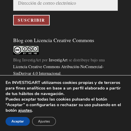
de
correo
electrónico
SUSCRIBIR
Blog con Licencia Creative Commons
Blog InvestigArt
por
InvestigArt
se distribuye bajo una
Licencia Creative Commons Atribución-NoComercial-
SinDerivar 4.0 Internacional
.
Basada en una obra en
https://www.investigart.com/blog/
.
En INVESTIGART utilizamos cookies propias y de terceros
para fines analíticos en base a un perfil elaborado a partir
de tus hábitos de navegación.
Puedes aceptar todas las cookies pulsando el botón
“Aceptar” o configurarlas o rechazar su uso pulsando en el
botón
ajustes
.
Política de Privacidad
Aviso Legal
Política de Cookies
|
|
|
Aceptar
Ajustes
Diseño Pagina Web 4U
Investigart Copyright © 2019. |