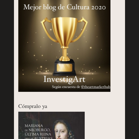
Cómpralo ya