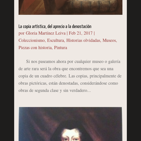
La copia artística, del aprecio a la denostación
por
Gloria Martínez Leiva
|
Feb 21, 2017
|
Coleccionismo
,
Escultura
,
Historias olvidadas
,
Museos
,
Piezas con historia
,
Pintura
Si nos paseamos ahora por cualquier museo o galería
de arte rara será la obra que encontremos que sea una
copia de un cuadro célebre. Las copias, principalmente de
obras pictóricas, están denostadas, considerándose como
obras de segunda clase y sin verdadero...