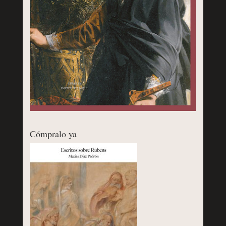
Cómpralo ya