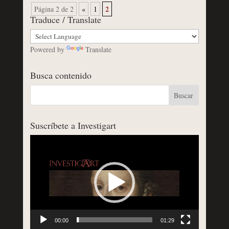
2
Página 2 de 2
«
1
Traduce / Translate
Powered by
Translate
Busca contenido
Suscríbete a Investigart
Reproductor
de
vídeo
00:00
01:29