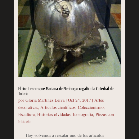
El rico tesoro que Mariana de Neoburgo regaló a la Catedral de
Toledo
por
Gloria Martínez Leiva
|
Oct 24, 2017
|
Artes
decorativas
,
Artículos científicos
,
Coleccionismo
,
Escultura
,
Historias olvidadas
,
Iconografía
,
Piezas con
historia
Hoy volvemos a rescatar uno de los artículos