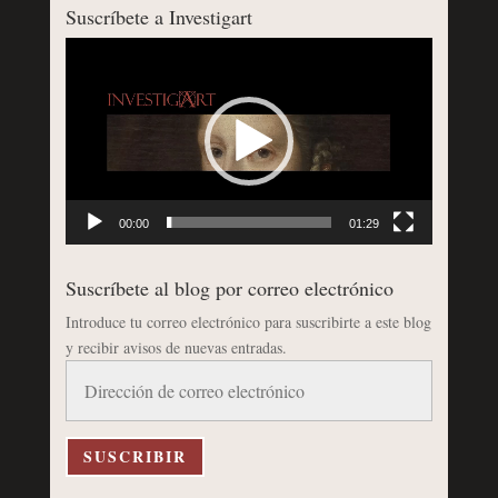
Suscríbete a Investigart
Reproductor
de
vídeo
00:00
01:29
Suscríbete al blog por correo electrónico
Introduce tu correo electrónico para suscribirte a este blog
y recibir avisos de nuevas entradas.
Dirección
de
correo
electrónico
SUSCRIBIR