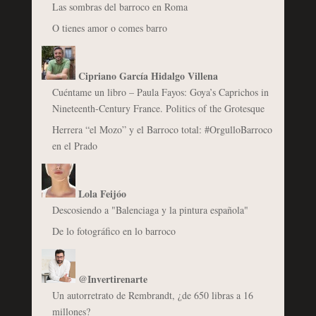
Las sombras del barroco en Roma
O tienes amor o comes barro
Cipriano García Hidalgo Villena
Cuéntame un libro – Paula Fayos: Goya’s Caprichos in
Nineteenth-Century France. Politics of the Grotesque
Herrera “el Mozo” y el Barroco total: #OrgulloBarroco
en el Prado
Lola Feijóo
Descosiendo a "Balenciaga y la pintura española"
De lo fotográfico en lo barroco
@Invertirenarte
Un autorretrato de Rembrandt, ¿de 650 libras a 16
millones?