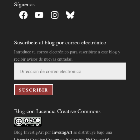
Síguenos
Facebook
YouTube
Instagram
Bluesky
Suscríbete al blog por correo electrónico
Introduce tu correo electrónico para suscribirte a este blog y
recibir avisos de nuevas entradas.
Dirección
de
correo
electrónico
SUSCRIBIR
Blog con Licencia Creative Commons
Blog InvestigArt
por
InvestigArt
se distribuye bajo una
Licencia Creative Commons Atribución-NoComercial-