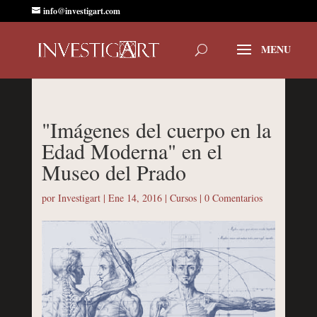
info@investigart.com
"Imágenes del cuerpo en la
Edad Moderna" en el
Museo del Prado
por
Investigart
|
Ene 14, 2016
|
Cursos
|
0 Comentarios