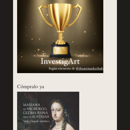
Cómpralo ya