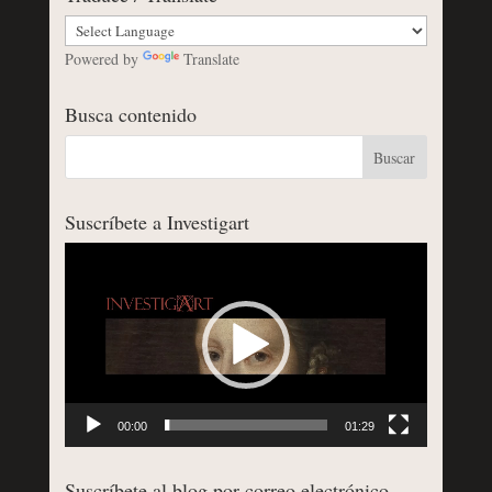
Powered by
Translate
Busca contenido
Suscríbete a Investigart
Reproductor
de
vídeo
00:00
01:29
Suscríbete al blog por correo electrónico