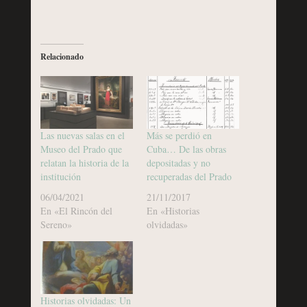
Relacionado
Las nuevas salas en el
Más se perdió en
Museo del Prado que
Cuba… De las obras
relatan la historia de la
depositadas y no
institución
recuperadas del Prado
06/04/2021
21/11/2017
En «El Rincón del
En «Historias
Sereno»
olvidadas»
Historias olvidadas: Un