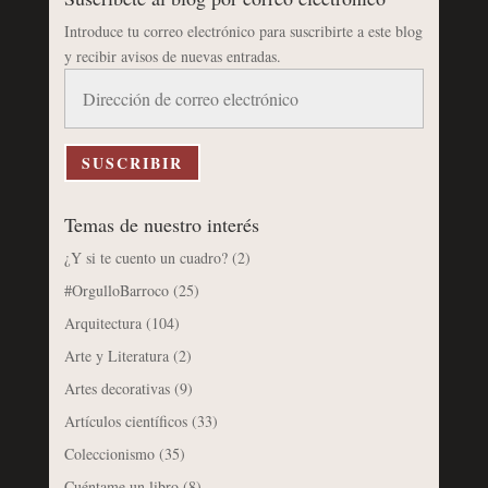
Introduce tu correo electrónico para suscribirte a este blog
y recibir avisos de nuevas entradas.
Dirección
de
correo
electrónico
SUSCRIBIR
Temas de nuestro interés
¿Y si te cuento un cuadro?
(2)
#OrgulloBarroco
(25)
Arquitectura
(104)
Arte y Literatura
(2)
Artes decorativas
(9)
Artículos científicos
(33)
Coleccionismo
(35)
Cuéntame un libro
(8)