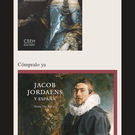
Cómpralo ya