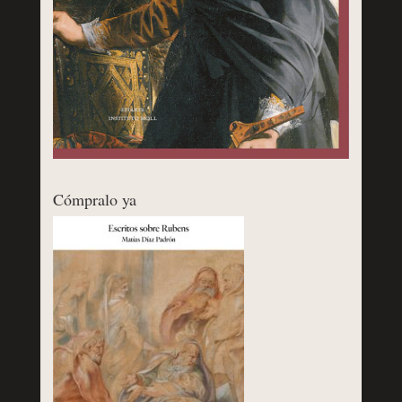
Cómpralo ya