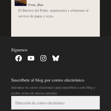
@osa_dias
El Barroco del Poder: arquitectura y urbanismo al
servicio de papas y reyes.
Síguenos
Facebook
YouTube
Instagram
Bluesky
Suscríbete al blog por correo electrónico
Introduce tu correo electrónico para suscribirte a este blog y
recibir avisos de nuevas entradas.
Dirección
de
correo