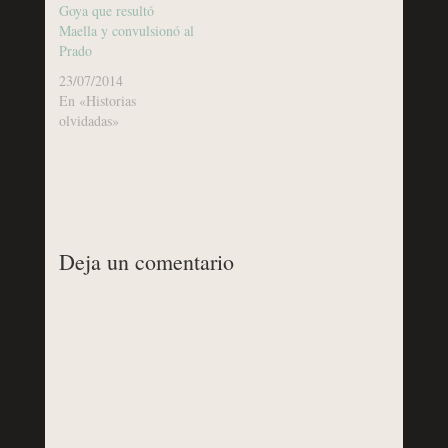
Goya que resultó
Maella y convulsionó al
Prado
23/07/2014
En «Historias
olvidadas»
Deja un comentario