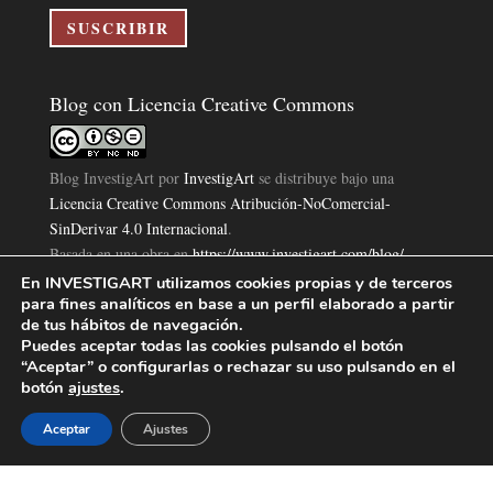
electrónico
SUSCRIBIR
Blog con Licencia Creative Commons
Blog InvestigArt
por
InvestigArt
se distribuye bajo una
Licencia Creative Commons Atribución-NoComercial-
SinDerivar 4.0 Internacional
.
Basada en una obra en
https://www.investigart.com/blog/
.
En INVESTIGART utilizamos cookies propias y de terceros
para fines analíticos en base a un perfil elaborado a partir
de tus hábitos de navegación.
Puedes aceptar todas las cookies pulsando el botón
“Aceptar” o configurarlas o rechazar su uso pulsando en el
Política de Privacidad
Aviso Legal
Política de Cookies
botón
ajustes
.
|
|
|
Diseño Pagina Web 4U
Investigart Copyright © 2019. |
Aceptar
Ajustes