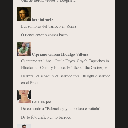
Una de libros, vídeos y fotografía
berninirocks
Las sombras del barroco en Roma
O tienes amor o comes barro
Cipriano García Hidalgo Villena
Cuéntame un libro – Paula Fayos: Goya’s Caprichos in
Nineteenth-Century France. Politics of the Grotesque
Herrera “el Mozo” y el Barroco total: #OrgulloBarroco
en el Prado
Lola Feijóo
Descosiendo a "Balenciaga y la pintura española"
De lo fotográfico en lo barroco