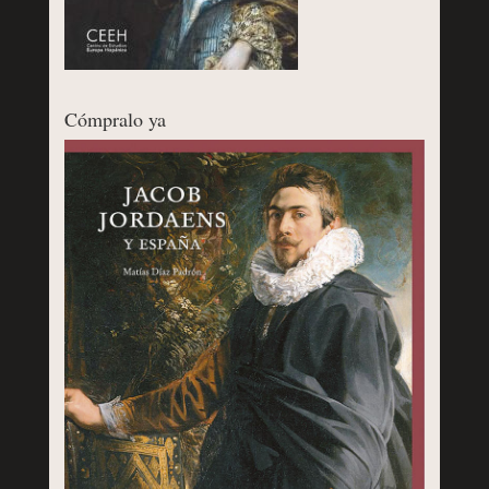
Cómpralo ya