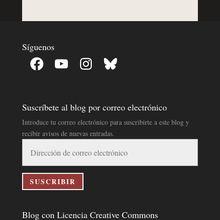
Síguenos
Facebook
YouTube
Instagram
Bluesky
Suscríbete al blog por correo electrónico
Introduce tu correo electrónico para suscribirte a este blog y
recibir avisos de nuevas entradas.
Dirección
de
correo
electrónico
SUSCRIBIR
Blog con Licencia Creative Commons