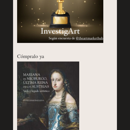
Cómpralo ya