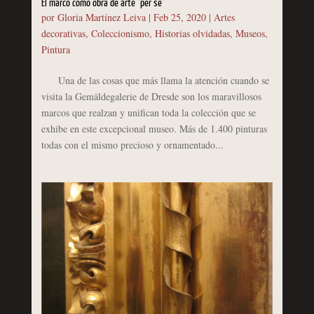
El marco como obra de arte "per se"
por
Gloria Martínez Leiva
|
Feb 25, 2020
|
Artes
decorativas
,
Coleccionismo
,
Historias olvidadas
,
Museos
,
Pintura
Una de las cosas que más llama la atención cuando se
visita la Gemäldegalerie de Dresde son los maravillosos
marcos que realzan y unifican toda la colección que se
exhibe en este excepcional museo. Más de 1.400 pinturas
todas con el mismo precioso y ornamentado...