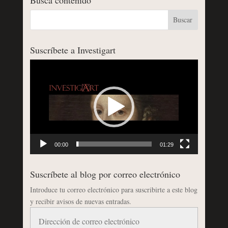
Suscríbete a Investigart
Reproductor
de
vídeo
00:00
01:29
Suscríbete al blog por correo electrónico
Introduce tu correo electrónico para suscribirte a este blog
y recibir avisos de nuevas entradas.
Dirección
de