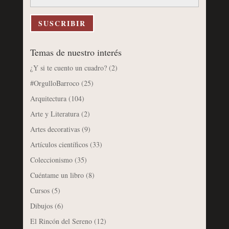
correo
electrónico
SUSCRIBIR
Temas de nuestro interés
¿Y si te cuento un cuadro?
(2)
#OrgulloBarroco
(25)
Arquitectura
(104)
Arte y Literatura
(2)
Artes decorativas
(9)
Artículos científicos
(33)
Coleccionismo
(35)
Cuéntame un libro
(8)
Cursos
(5)
Dibujos
(6)
El Rincón del Sereno
(12)