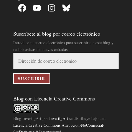
Facebook
YouTube
Instagram
Bluesky
Suscríbete al blog por correo electrónico
Introduce tu correo electrónico para suscribirte a este blog y
recibir avisos de nuevas entradas.
Dirección
de
correo
electrónico
SUSCRIBIR
Blog con Licencia Creative Commons
Blog InvestigArt
por
InvestigArt
se distribuye bajo una
Licencia Creative Commons Atribución-NoComercial-
SinDerivar 4.0 Internacional
.