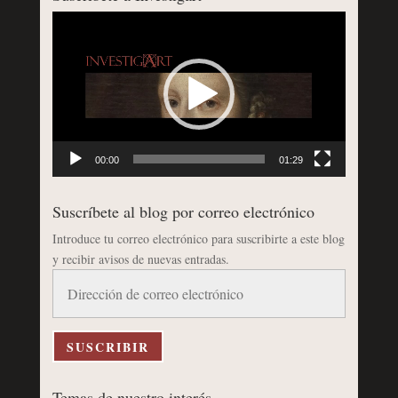
Reproductor
de
vídeo
00:00
01:29
Suscríbete al blog por correo electrónico
Introduce tu correo electrónico para suscribirte a este blog
y recibir avisos de nuevas entradas.
Dirección
de
correo
electrónico
SUSCRIBIR
Temas de nuestro interés