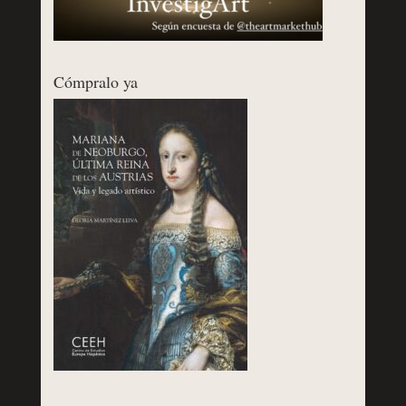
Cómpralo ya