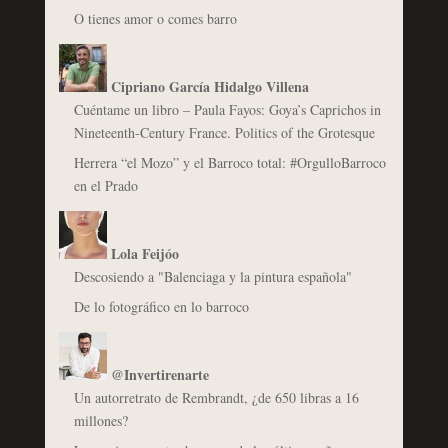
O tienes amor o comes barro
Cipriano García Hidalgo Villena
Cuéntame un libro – Paula Fayos: Goya’s Caprichos in
Nineteenth-Century France. Politics of the Grotesque
Herrera “el Mozo” y el Barroco total: #OrgulloBarroco
en el Prado
Lola Feijóo
Descosiendo a "Balenciaga y la pintura española"
De lo fotográfico en lo barroco
@Invertirenarte
Un autorretrato de Rembrandt, ¿de 650 libras a 16
millones?