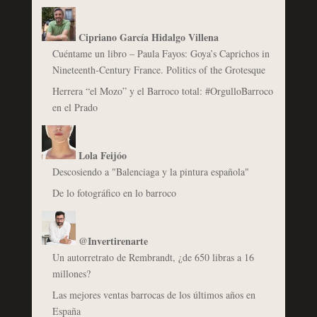
Cipriano García Hidalgo Villena
Cuéntame un libro – Paula Fayos: Goya’s Caprichos in
Nineteenth-Century France. Politics of the Grotesque
Herrera “el Mozo” y el Barroco total: #OrgulloBarroco
en el Prado
Lola Feijóo
Descosiendo a "Balenciaga y la pintura española"
De lo fotográfico en lo barroco
@Invertirenarte
Un autorretrato de Rembrandt, ¿de 650 libras a 16
millones?
Las mejores ventas barrocas de los últimos años en
España