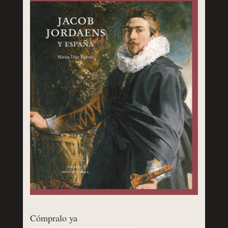
Cómpralo ya