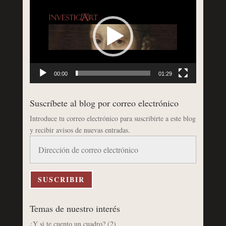
de
vídeo
00:00
01:29
Suscríbete al blog por correo electrónico
Introduce tu correo electrónico para suscribirte a este blog
y recibir avisos de nuevas entradas.
Dirección
de
correo
electrónico
SUSCRIBIR
Temas de nuestro interés
¿Y si te cuento un cuadro?
(2)