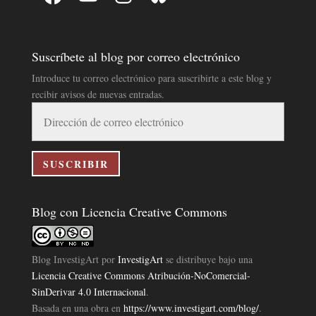
Suscríbete al blog por correo electrónico
Introduce tu correo electrónico para suscribirte a este blog y
recibir avisos de nuevas entradas.
Dirección
de
correo
electrónico
SUSCRIBIR
Blog con Licencia Creative Commons
Blog InvestigArt
por
InvestigArt
se distribuye bajo una
Licencia Creative Commons Atribución-NoComercial-
SinDerivar 4.0 Internacional
.
Basada en una obra en
https://www.investigart.com/blog/
.