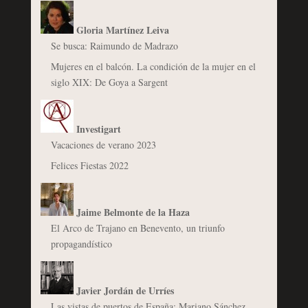
Gloria Martínez Leiva
Se busca: Raimundo de Madrazo
Mujeres en el balcón. La condición de la mujer en el
siglo XIX: De Goya a Sargent
Investigart
Vacaciones de verano 2023
Felices Fiestas 2022
Jaime Belmonte de la Haza
El Arco de Trajano en Benevento, un triunfo
propagandístico
Javier Jordán de Urríes
Las vistas de puertos de España: Mariano Sánchez