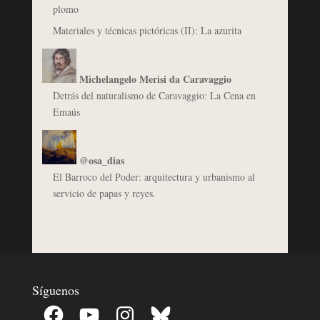
plomo
Materiales y técnicas pictóricas (II): La azurita
Michelangelo Merisi da Caravaggio
Detrás del naturalismo de Caravaggio: La Cena en
Emaús
@osa_dias
El Barroco del Poder: arquitectura y urbanismo al
servicio de papas y reyes.
Síguenos
Facebook
YouTube
Instagram
Bluesky