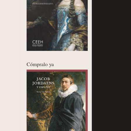
Cómpralo ya