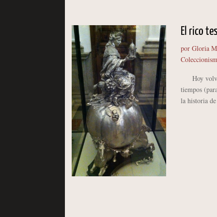
El rico t
por
Gloria M
Coleccionis
Hoy volvemos
tiempos (para
la historia de