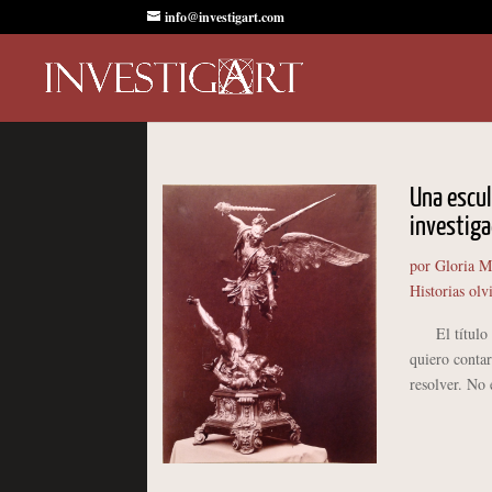
info@investigart.com
Una escul
investig
por
Gloria M
Historias olv
El título de
quiero conta
resolver. No e