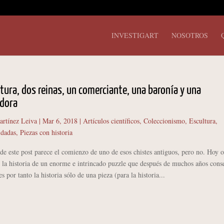
INVESTIGART
NOSOTROS
tura, dos reinas, un comerciante, una baronía y una
adora
artínez Leiva
|
Mar 6, 2018
|
Artículos científicos
,
Coleccionismo
,
Escultura
,
idadas
,
Piezas con historia
 este post parece el comienzo de uno de esos chistes antiguos, pero no. Hoy o
r la historia de un enorme e intrincado puzzle que después de muchos años cons
s por tanto la historia sólo de una pieza (para la historia...