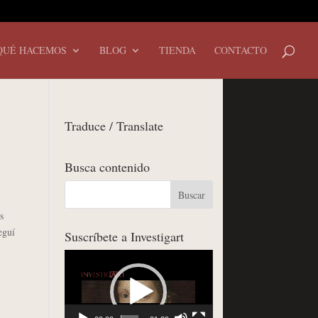
QUÉ HACEMOS
BLOG
TIENDA
CONTACTO
Traduce / Translate
Busca contenido
s
eguí
Suscríbete a Investigart
Reproductor
de
vídeo