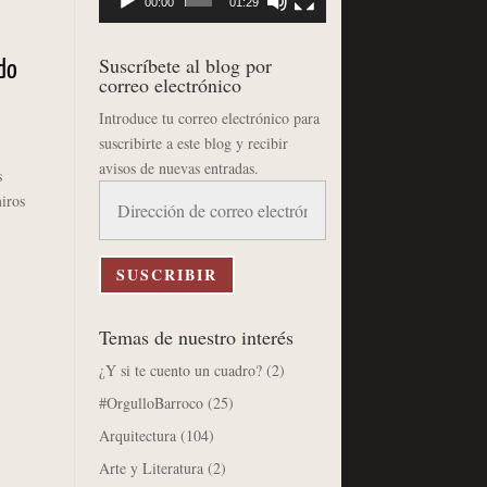
00:00
01:29
Suscríbete al blog por
edo
correo electrónico
Introduce tu correo electrónico para
suscribirte a este blog y recibir
avisos de nuevas entradas.
s
Dirección
iros
de
correo
electrónico
SUSCRIBIR
Temas de nuestro interés
¿Y si te cuento un cuadro?
(2)
#OrgulloBarroco
(25)
Arquitectura
(104)
Arte y Literatura
(2)