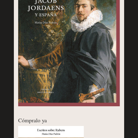
Cómpralo ya