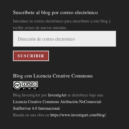
Suscríbete al blog por correo electrónico
Introduce tu correo electrónico para suscribirte a este blog y
recibir avisos de nuevas entradas.
Dirección
de
correo
electrónico
SUSCRIBIR
Blog con Licencia Creative Commons
Blog InvestigArt
por
InvestigArt
se distribuye bajo una
Licencia Creative Commons Atribución-NoComercial-
SinDerivar 4.0 Internacional
.
Basada en una obra en
https://www.investigart.com/blog/
.