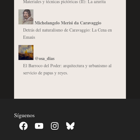
Materiales y técnicas pictóricas (II): La azurita
Michelangelo Merisi da Caravaggio
Detrás del naturalismo de Caravaggio: La Cena en
Emaús
@osa_dias
El Barroco del Poder: arquitectura y urbanismo al
servicio de papas y reyes.
Síguenos
Facebook
YouTube
Instagram
Bluesky