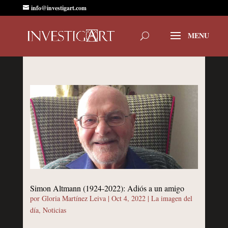
info@investigart.com
Simon Altmann (1924-2022): Adiós a un amigo
por
Gloria Martínez Leiva
|
Oct 4, 2022
|
La imagen del
día
,
Noticias