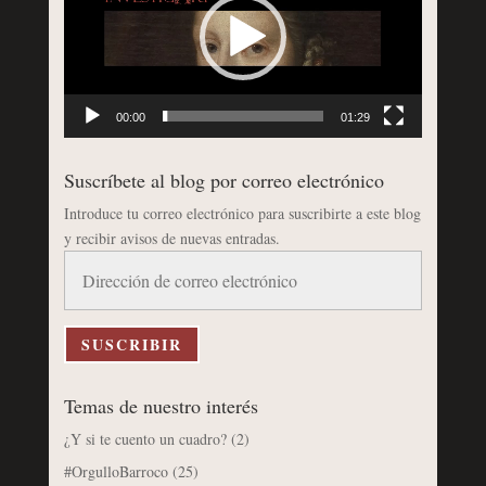
00:00
01:29
Suscríbete al blog por correo electrónico
Introduce tu correo electrónico para suscribirte a este blog
y recibir avisos de nuevas entradas.
Dirección
de
correo
electrónico
SUSCRIBIR
Temas de nuestro interés
¿Y si te cuento un cuadro?
(2)
#OrgulloBarroco
(25)