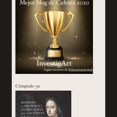
Cómpralo ya