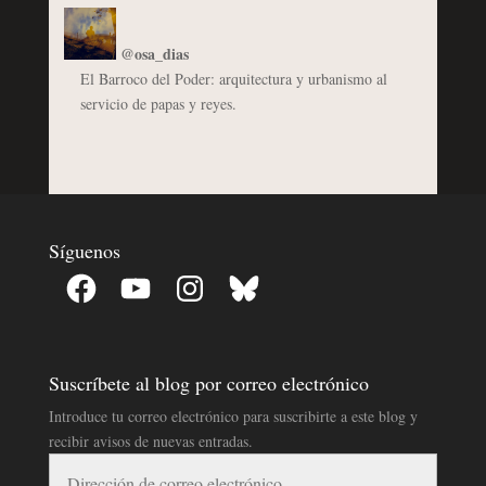
@osa_dias
El Barroco del Poder: arquitectura y urbanismo al
servicio de papas y reyes.
Síguenos
Facebook
YouTube
Instagram
Bluesky
Suscríbete al blog por correo electrónico
Introduce tu correo electrónico para suscribirte a este blog y
recibir avisos de nuevas entradas.
Dirección