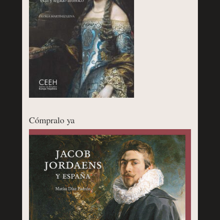
Cómpralo ya