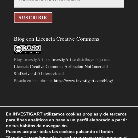
de
correo
electrónico
SUSCRIBIR
Blog con Licencia Creative Commons
Blog InvestigArt
por
InvestigArt
se distribuye bajo una
Licencia Creative Commons Atribución-NoComercial-
SinDerivar 4.0 Internacional
.
Basada en una obra en
https://www.investigart.com/blog/
.
En INVESTIGART utilizamos cookies propias y de terceros
Política de Privacidad
Aviso Legal
Política de Cookies
|
|
|
para fines analíticos en base a un perfil elaborado a partir
Diseño Pagina Web 4U
Investigart Copyright © 2019. |
de tus hábitos de navegación.
Puedes aceptar todas las cookies pulsando el botón
“Aceptar” o configurarlas o rechazar su uso pulsando en el