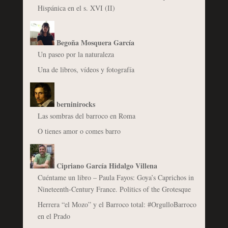
Hispánica en el s. XVI (II)
Begoña Mosquera García
Un paseo por la naturaleza
Una de libros, vídeos y fotografía
berninirocks
Las sombras del barroco en Roma
O tienes amor o comes barro
Cipriano García Hidalgo Villena
Cuéntame un libro – Paula Fayos: Goya’s Caprichos in
Nineteenth-Century France. Politics of the Grotesque
Herrera “el Mozo” y el Barroco total: #OrgulloBarroco
en el Prado