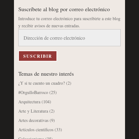
Suscríbete al blog por correo electrónico
Introduce tu correo electrónico para suscribirte a este blog
y recibir avisos de nuevas entradas.
Dirección
de
correo
electrónico
SUSCRIBIR
Temas de nuestro interés
¿Y si te cuento un cuadro?
(2)
#OrgulloBarroco
(25)
Arquitectura
(104)
Arte y Literatura
(2)
Artes decorativas
(9)
Artículos científicos
(33)
Coleccionismo
(35)