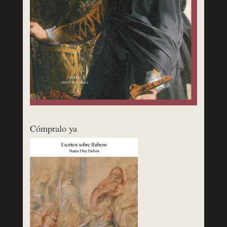
Cómpralo ya