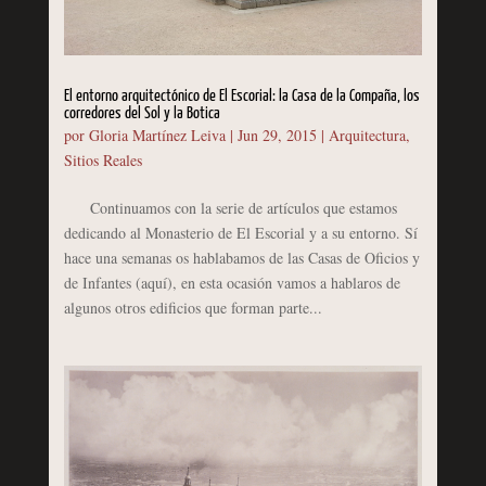
El entorno arquitectónico de El Escorial: la Casa de la Compaña, los
corredores del Sol y la Botica
por
Gloria Martínez Leiva
|
Jun 29, 2015
|
Arquitectura
,
Sitios Reales
Continuamos con la serie de artículos que estamos
dedicando al Monasterio de El Escorial y a su entorno. Sí
hace una semanas os hablabamos de las Casas de Oficios y
de Infantes (aquí), en esta ocasión vamos a hablaros de
algunos otros edificios que forman parte...