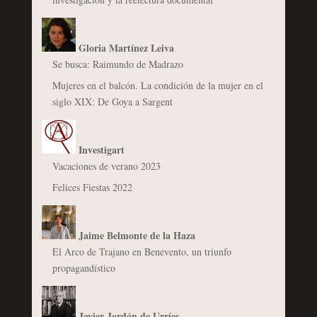
Gloria Martínez Leiva
Se busca: Raimundo de Madrazo
Mujeres en el balcón. La condición de la mujer en el
siglo XIX: De Goya a Sargent
Investigart
Vacaciones de verano 2023
Felices Fiestas 2022
Jaime Belmonte de la Haza
El Arco de Trajano en Benevento, un triunfo
propagandístico
Javier Jordán de Urríes