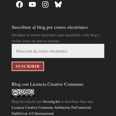
Facebook
YouTube
Instagram
Bluesky
Suscríbete al blog por correo electrónico
Introduce tu correo electrónico para suscribirte a este blog y
recibir avisos de nuevas entradas.
Dirección
de
correo
electrónico
SUSCRIBIR
Blog con Licencia Creative Commons
Blog InvestigArt
por
InvestigArt
se distribuye bajo una
Licencia Creative Commons Atribución-NoComercial-
SinDerivar 4.0 Internacional
.