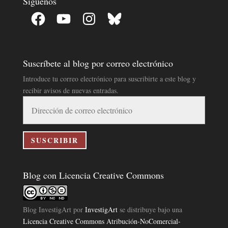
Síguenos
Facebook
YouTube
Instagram
Bluesky
Suscríbete al blog por correo electrónico
Introduce tu correo electrónico para suscribirte a este blog y
recibir avisos de nuevas entradas.
Dirección
de
correo
electrónico
SUSCRIBIR
Blog con Licencia Creative Commons
Blog InvestigArt
por
InvestigArt
se distribuye bajo una
Licencia Creative Commons Atribución-NoComercial-