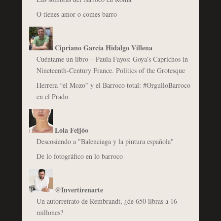
O tienes amor o comes barro
Cipriano García Hidalgo Villena
Cuéntame un libro – Paula Fayos: Goya’s Caprichos in
Nineteenth-Century France. Politics of the Grotesque
Herrera “el Mozo” y el Barroco total: #OrgulloBarroco
en el Prado
Lola Feijóo
Descosiendo a "Balenciaga y la pintura española"
De lo fotográfico en lo barroco
@Invertirenarte
Un autorretrato de Rembrandt, ¿de 650 libras a 16
millones?