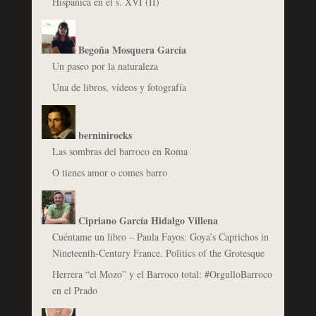
Hispánica en el s. XVI (II)
Begoña Mosquera García
Un paseo por la naturaleza
Una de libros, vídeos y fotografía
berninirocks
Las sombras del barroco en Roma
O tienes amor o comes barro
Cipriano García Hidalgo Villena
Cuéntame un libro – Paula Fayos: Goya’s Caprichos in
Nineteenth-Century France. Politics of the Grotesque
Herrera “el Mozo” y el Barroco total: #OrgulloBarroco
en el Prado