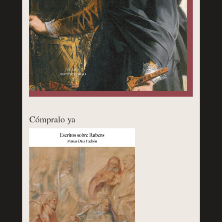
Cómpralo ya