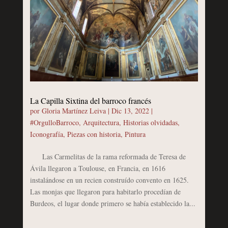
La Capilla Sixtina del barroco francés
por
Gloria Martínez Leiva
|
Dic 13, 2022
|
#OrgulloBarroco
,
Arquitectura
,
Historias olvidadas
,
Iconografía
,
Piezas con historia
,
Pintura
Las Carmelitas de la rama reformada de Teresa de
Ávila llegaron a Toulouse, en Francia, en 1616
instalándose en un recien construído convento en 1625.
Las monjas que llegaron para habitarlo procedían de
Burdeos, el lugar donde primero se había establecido la...