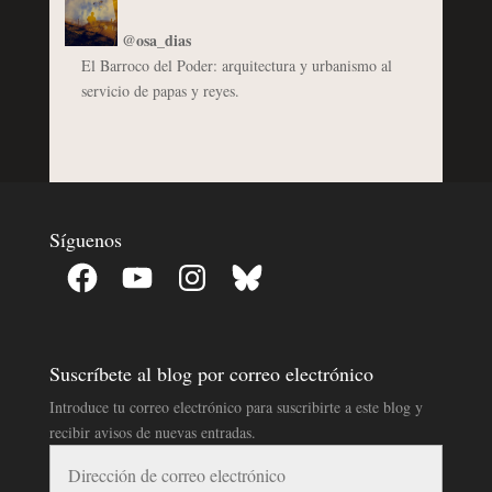
@osa_dias
El Barroco del Poder: arquitectura y urbanismo al
servicio de papas y reyes.
Síguenos
Facebook
YouTube
Instagram
Bluesky
Suscríbete al blog por correo electrónico
Introduce tu correo electrónico para suscribirte a este blog y
recibir avisos de nuevas entradas.
Dirección
de