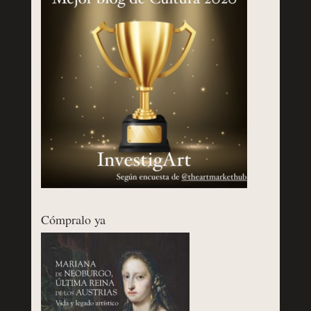
Cómpralo ya