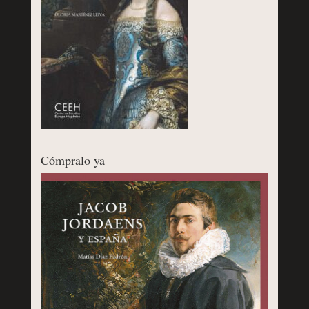
Cómpralo ya