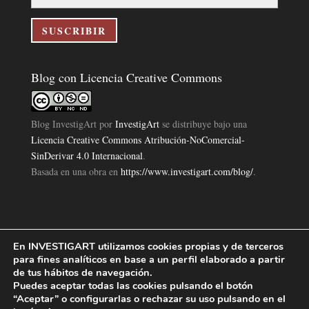
correo
electrónico
SUSCRIBIR
Blog con Licencia Creative Commons
Blog InvestigArt
por
InvestigArt
se distribuye bajo una
Licencia Creative Commons Atribución-NoComercial-
SinDerivar 4.0 Internacional
.
Basada en una obra en
https://www.investigart.com/blog/
.
En INVESTIGART utilizamos cookies propias y de terceros
Política de Privacidad
Aviso Legal
Política de Cookies
|
|
|
para fines analíticos en base a un perfil elaborado a partir
Diseño Pagina Web 4U
Investigart Copyright © 2019. |
de tus hábitos de navegación.
Puedes aceptar todas las cookies pulsando el botón
“Aceptar” o configurarlas o rechazar su uso pulsando en el