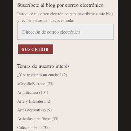
Suscríbete al blog por correo electrónico
Introduce tu correo electrónico para suscribirte a este blog
y recibir avisos de nuevas entradas.
Dirección
de
correo
electrónico
SUSCRIBIR
Temas de nuestro interés
¿Y si te cuento un cuadro?
(2)
#OrgulloBarroco
(25)
Arquitectura
(104)
Arte y Literatura
(2)
Artes decorativas
(9)
Artículos científicos
(33)
Coleccionismo
(35)