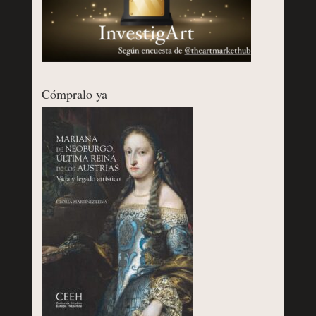
Cómpralo ya