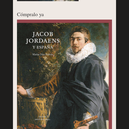
Cómpralo ya