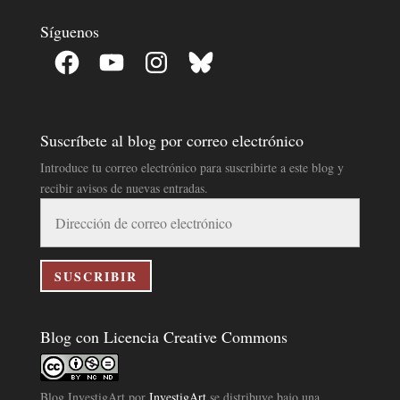
Síguenos
Facebook
YouTube
Instagram
Bluesky
Suscríbete al blog por correo electrónico
Introduce tu correo electrónico para suscribirte a este blog y
recibir avisos de nuevas entradas.
Dirección
de
correo
electrónico
SUSCRIBIR
Blog con Licencia Creative Commons
Blog InvestigArt
por
InvestigArt
se distribuye bajo una