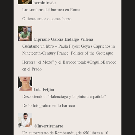
berninirocks
Las sombras del barroco en Roma
O tienes amor o comes barro
Cipriano García Hidalgo Villena
Cuéntame un libro – Paula Fayos: Goya’s Caprichos in
Nineteenth-Century France. Politics of the Grotesque
Herrera “el Mozo” y el Barroco total: #OrgulloBarroco
en el Prado
Lola Feijóo
Descosiendo a "Balenciaga y la pintura española"
De lo fotográfico en lo barroco
@Invertirenarte
Un autorretrato de Rembrandt, ¿de 650 libras a 16