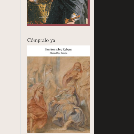
Cómpralo ya