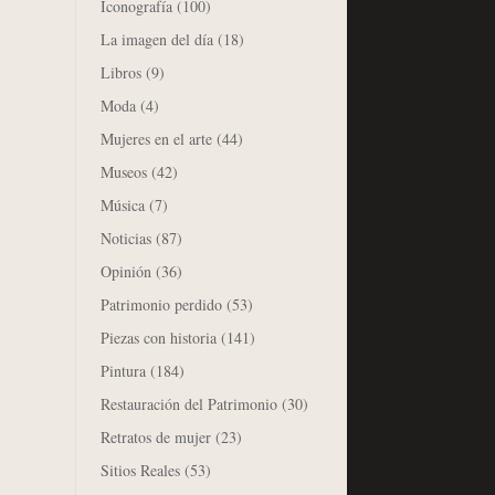
Iconografía
(100)
La imagen del día
(18)
Libros
(9)
Moda
(4)
Mujeres en el arte
(44)
Museos
(42)
Música
(7)
Noticias
(87)
Opinión
(36)
Patrimonio perdido
(53)
Piezas con historia
(141)
Pintura
(184)
Restauración del Patrimonio
(30)
Retratos de mujer
(23)
Sitios Reales
(53)