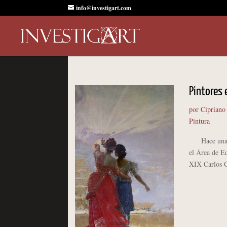
info@investigart.com
Pintores 
por
Cipriano
Pintura
Hace unas se
el Área de Ed
XIX Carlos G