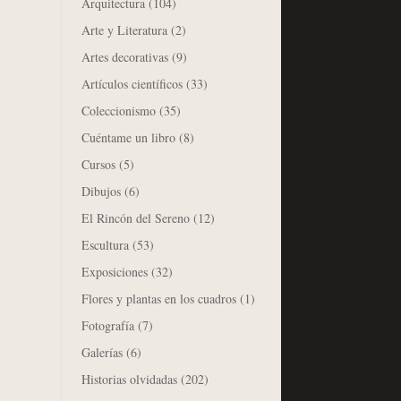
Arquitectura
(104)
Arte y Literatura
(2)
Artes decorativas
(9)
Artículos científicos
(33)
Coleccionismo
(35)
Cuéntame un libro
(8)
Cursos
(5)
Dibujos
(6)
El Rincón del Sereno
(12)
Escultura
(53)
Exposiciones
(32)
Flores y plantas en los cuadros
(1)
Fotografía
(7)
Galerías
(6)
Historias olvidadas
(202)