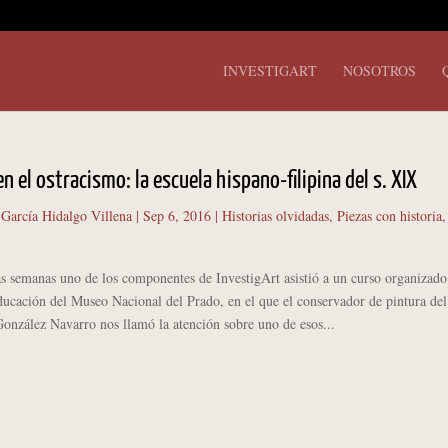
INVESTIGART
NOSOTROS
en el ostracismo: la escuela hispano-filipina del s. XIX
 García Hidalgo Villena
|
Sep 6, 2016
|
Historias olvidadas
,
Piezas con historia
,
manas uno de los componentes de InvestigArt asistió a un curso organizado
ucación del Museo Nacional del Prado, en el que el conservador de pintura del
onzález Navarro nos llamó la atención sobre uno de esos...