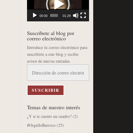
vídeo
00:00
01:29
Suscríbete al blog por
correo electrónico
Introduce tu correo electrónico para
suscribirte a este blog y recibir
avisos de nuevas entradas.
Dirección
de
correo
electrónico
SUSCRIBIR
Temas de nuestro interés
¿Y si te cuento un cuadro?
(2)
#OrgulloBarroco
(25)