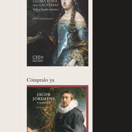
Cómpralo ya