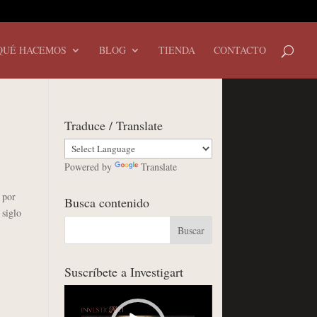
QUÉ HACEMOS
BLOG
TIENDA
CONTACTO
Traduce / Translate
Powered by
Translate
 por
Busca contenido
 siglo
Suscríbete a Investigart
Reproductor
de