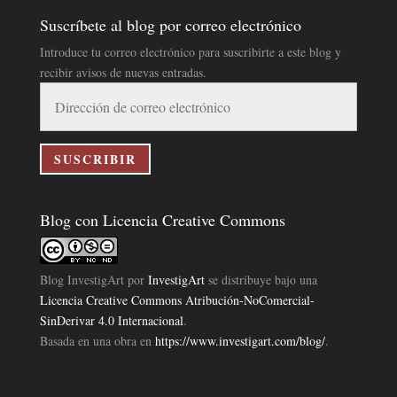
Suscríbete al blog por correo electrónico
Introduce tu correo electrónico para suscribirte a este blog y
recibir avisos de nuevas entradas.
Dirección
de
correo
electrónico
SUSCRIBIR
Blog con Licencia Creative Commons
Blog InvestigArt
por
InvestigArt
se distribuye bajo una
Licencia Creative Commons Atribución-NoComercial-
SinDerivar 4.0 Internacional
.
Basada en una obra en
https://www.investigart.com/blog/
.