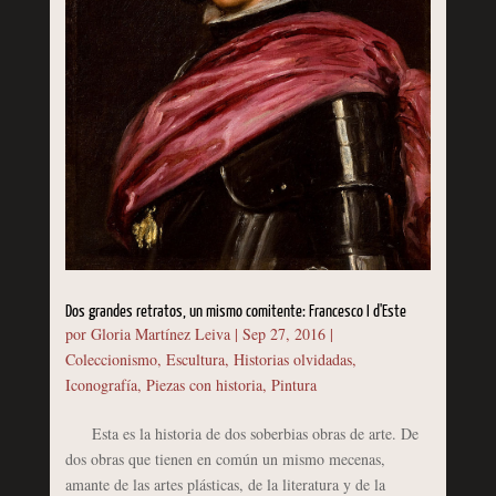
Dos grandes retratos, un mismo comitente: Francesco I d'Este
por
Gloria Martínez Leiva
|
Sep 27, 2016
|
Coleccionismo
,
Escultura
,
Historias olvidadas
,
Iconografía
,
Piezas con historia
,
Pintura
Esta es la historia de dos soberbias obras de arte. De
dos obras que tienen en común un mismo mecenas,
amante de las artes plásticas, de la literatura y de la