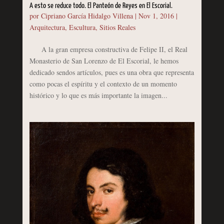
A esto se reduce todo. El Panteón de Reyes en El Escorial.
por
Cipriano García Hidalgo Villena
|
Nov 1, 2016
|
Arquitectura
,
Escultura
,
Sitios Reales
A la gran empresa constructiva de Felipe II, el Real
Monasterio de San Lorenzo de El Escorial, le hemos
dedicado sendos artículos, pues es una obra que representa
como pocas el espíritu y el contexto de un momento
histórico y lo que es más importante la imagen...