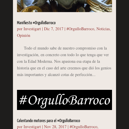
Manifiesto #OrgulloBarroco
por
Investigart
|
Dic 7, 2017
|
#OrgulloBarroco
,
Noticias
,
Opinión
Todo el mundo sabe de nuestro compromiso con la
investigación, en concreto con todo lo que tenga que ver
con la Edad Moderna. Nos apasiona esa etapa de la
historia que en el caso del arte creemos que dió los genios
más importantes y alcanzó cotas de perfección...
Calentando motores para el #OrgulloBarroco
por
Investigart
|
Nov 28, 2017
|
#OrgulloBarroco
,