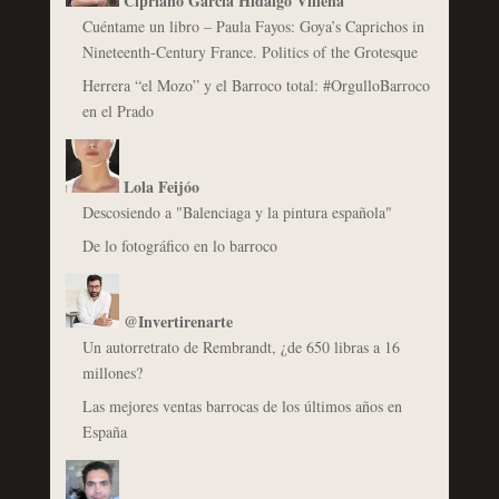
Cipriano García Hidalgo Villena
Cuéntame un libro – Paula Fayos: Goya’s Caprichos in
Nineteenth-Century France. Politics of the Grotesque
Herrera “el Mozo” y el Barroco total: #OrgulloBarroco
en el Prado
Lola Feijóo
Descosiendo a "Balenciaga y la pintura española"
De lo fotográfico en lo barroco
@Invertirenarte
Un autorretrato de Rembrandt, ¿de 650 libras a 16
millones?
Las mejores ventas barrocas de los últimos años en
España