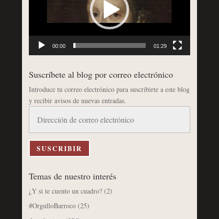
00:00
01:29
Suscríbete al blog por correo electrónico
Introduce tu correo electrónico para suscribirte a este blog
y recibir avisos de nuevas entradas.
Dirección
de
correo
electrónico
SUSCRIBIR
Temas de nuestro interés
¿Y si te cuento un cuadro?
(2)
#OrgulloBarroco
(25)