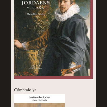
Cómpralo ya