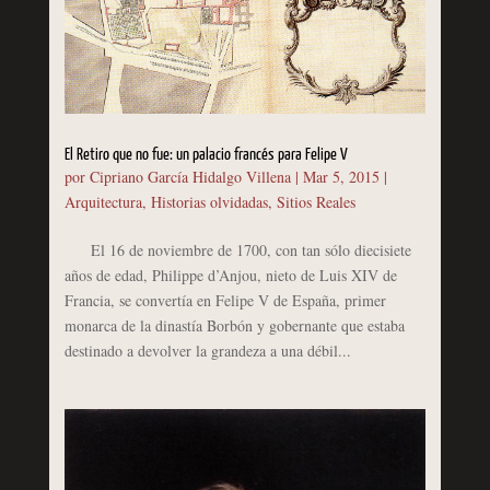
El Retiro que no fue: un palacio francés para Felipe V
por
Cipriano García Hidalgo Villena
|
Mar 5, 2015
|
Arquitectura
,
Historias olvidadas
,
Sitios Reales
El 16 de noviembre de 1700, con tan sólo diecisiete
años de edad, Philippe d’Anjou, nieto de Luis XIV de
Francia, se convertía en Felipe V de España, primer
monarca de la dinastía Borbón y gobernante que estaba
destinado a devolver la grandeza a una débil...