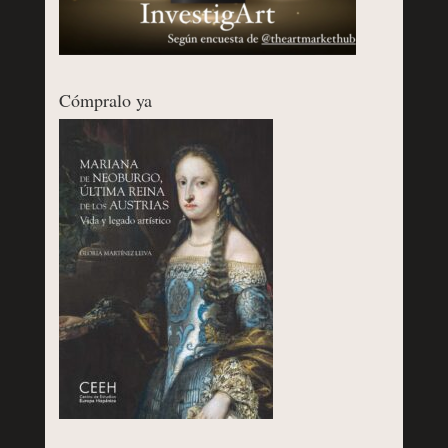
Cómpralo ya