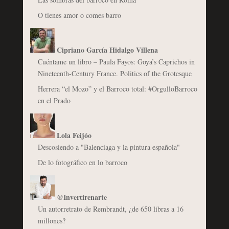
O tienes amor o comes barro
Cipriano García Hidalgo Villena
Cuéntame un libro – Paula Fayos: Goya’s Caprichos in
Nineteenth-Century France. Politics of the Grotesque
Herrera “el Mozo” y el Barroco total: #OrgulloBarroco
en el Prado
Lola Feijóo
Descosiendo a "Balenciaga y la pintura española"
De lo fotográfico en lo barroco
@Invertirenarte
Un autorretrato de Rembrandt, ¿de 650 libras a 16
millones?