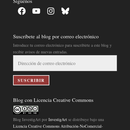
Síguenos
Facebook
YouTube
Instagram
Bluesky
Suscríbete al blog por correo electrónico
Introduce tu correo electrónico para suscribirte a este blog y
recibir avisos de nuevas entradas.
Dirección
de
correo
electrónico
SUSCRIBIR
Blog con Licencia Creative Commons
Blog InvestigArt
por
InvestigArt
se distribuye bajo una
Licencia Creative Commons Atribución-NoComercial-