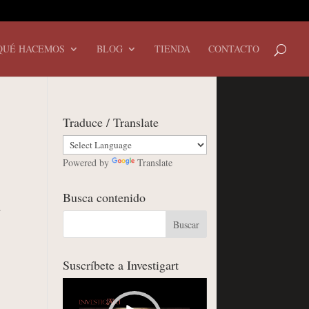
QUÉ HACEMOS
BLOG
TIENDA
CONTACTO
Traduce / Translate
Powered by
Translate
Busca contenido
.
Suscríbete a Investigart
Reproductor
de