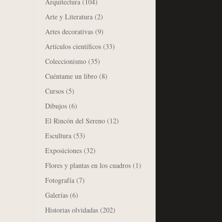
Arquitectura
(104)
Arte y Literatura
(2)
Artes decorativas
(9)
Artículos científicos
(33)
Coleccionismo
(35)
Cuéntame un libro
(8)
Cursos
(5)
Dibujos
(6)
El Rincón del Sereno
(12)
Escultura
(53)
Exposiciones
(32)
Flores y plantas en los cuadros
(1)
Fotografía
(7)
Galerías
(6)
Historias olvidadas
(202)