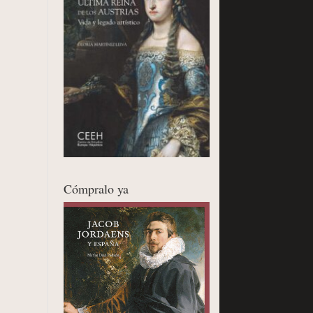
Cómpralo ya