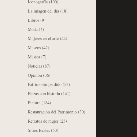
Iconografía
(100)
La imagen del día
(18)
Libros
(9)
Moda
(4)
Mujeres en el arte
(44)
Museos
(42)
Música
(7)
Noticias
(87)
Opinión
(36)
Patrimonio perdido
(53)
Piezas con historia
(141)
Pintura
(184)
Restauración del Patrimonio
(30)
Retratos de mujer
(23)
Sitios Reales
(53)