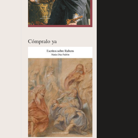
Cómpralo ya