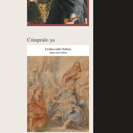
Cómpralo ya