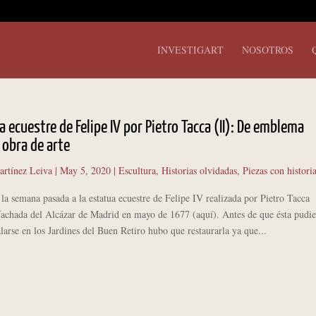
INVESTIGART
NOSOTROS
a ecuestre de Felipe IV por Pietro Tacca (II): De emblema
a obra de arte
artínez Leiva
|
May 5, 2020
|
Escultura
,
Historias olvidadas
,
Piezas con histori
emana pasada a la estatua ecuestre de Felipe IV realizada por Pietro Tacca
 fachada del Alcázar de Madrid en mayo de 1677 (aquí). Antes de que ésta pudie
alarse en los Jardines del Buen Retiro hubo que restaurarla ya que...