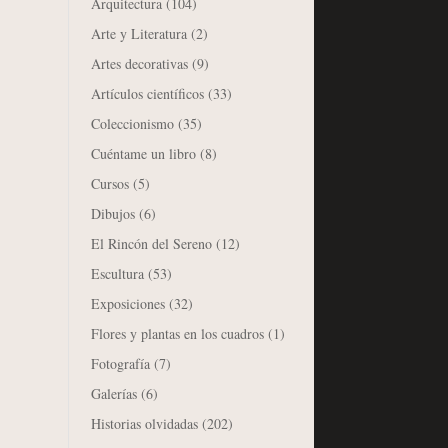
Arquitectura
(104)
Arte y Literatura
(2)
Artes decorativas
(9)
Artículos científicos
(33)
Coleccionismo
(35)
Cuéntame un libro
(8)
Cursos
(5)
Dibujos
(6)
El Rincón del Sereno
(12)
Escultura
(53)
Exposiciones
(32)
Flores y plantas en los cuadros
(1)
Fotografía
(7)
Galerías
(6)
Historias olvidadas
(202)