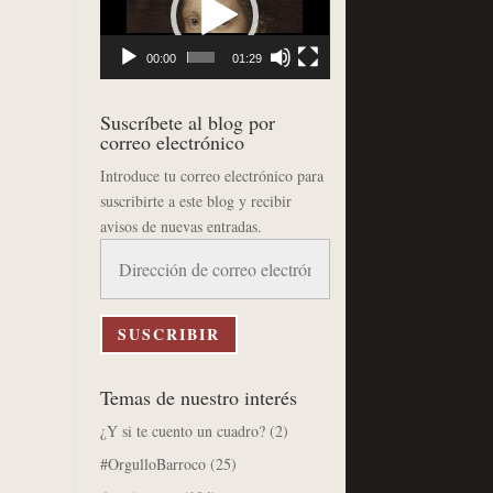
vídeo
00:00
01:29
Suscríbete al blog por
correo electrónico
Introduce tu correo electrónico para
suscribirte a este blog y recibir
avisos de nuevas entradas.
Dirección
de
correo
electrónico
SUSCRIBIR
Temas de nuestro interés
¿Y si te cuento un cuadro?
(2)
#OrgulloBarroco
(25)