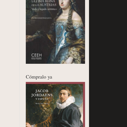
Cómpralo ya