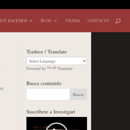
QUÉ HACEMOS
BLOG
TIENDA
CONTACTO
Traduce / Translate
Powered by
Translate
a
Busca contenido
ra
Suscríbete a Investigart
Reproductor
de