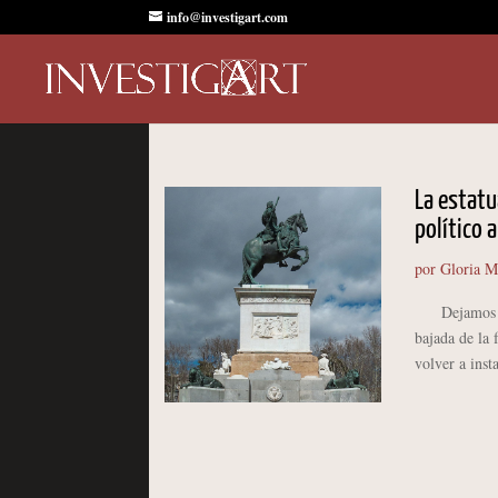
info@investigart.com
La estatu
político 
por
Gloria M
Dejamos la s
bajada de la
volver a inst