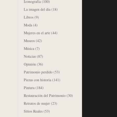
Iconografía
(100)
La imagen del día
(18)
Libros
(9)
Moda
(4)
Mujeres en el arte
(44)
Museos
(42)
Música
(7)
Noticias
(87)
Opinión
(36)
Patrimonio perdido
(53)
Piezas con historia
(141)
Pintura
(184)
Restauración del Patrimonio
(30)
Retratos de mujer
(23)
Sitios Reales
(53)