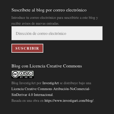
Suscríbete al blog por correo electrónico
Introduce tu correo electrónico para suscribirte a este blog y
recibir avisos de nuevas entradas.
Dirección
de
correo
electrónico
SUSCRIBIR
Blog con Licencia Creative Commons
Blog InvestigArt
por
InvestigArt
se distribuye bajo una
Licencia Creative Commons Atribución-NoComercial-
SinDerivar 4.0 Internacional
.
Basada en una obra en
https://www.investigart.com/blog/
.