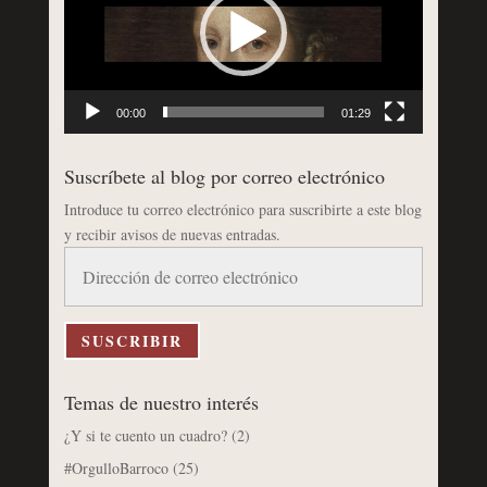
00:00
01:29
Suscríbete al blog por correo electrónico
Introduce tu correo electrónico para suscribirte a este blog
y recibir avisos de nuevas entradas.
Dirección
de
correo
electrónico
SUSCRIBIR
Temas de nuestro interés
¿Y si te cuento un cuadro?
(2)
#OrgulloBarroco
(25)