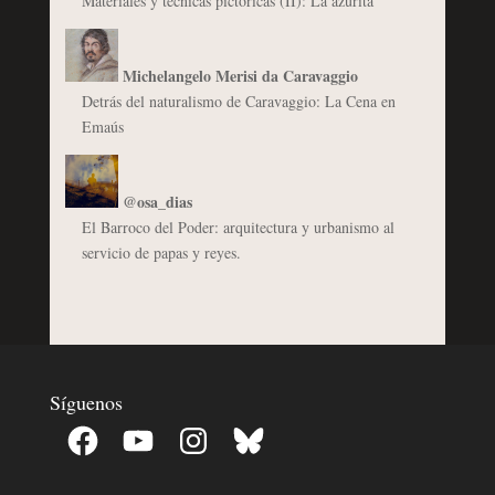
Materiales y técnicas pictóricas (II): La azurita
Michelangelo Merisi da Caravaggio
Detrás del naturalismo de Caravaggio: La Cena en
Emaús
@osa_dias
El Barroco del Poder: arquitectura y urbanismo al
servicio de papas y reyes.
Síguenos
Facebook
YouTube
Instagram
Bluesky