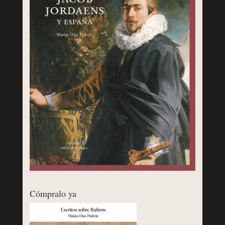
Cómpralo ya