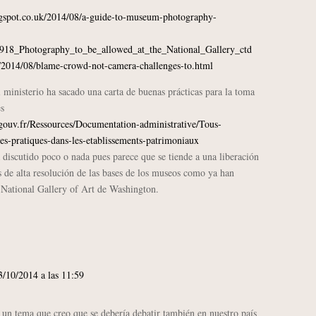
ogspot.co.uk/2014/08/a-guide-to-museum-photography-
s/2918_Photography_to_be_allowed_at_the_National_Gallery_ctd
/2014/08/blame-crowd-not-camera-challenges-to.html
 ministerio ha sacado una carta de buenas prácticas para la toma
es
ouv.fr/Ressources/Documentation-administrative/Tous-
es-pratiques-dans-les-etablissements-patrimoniaux
 discutido poco o nada pues parece que se tiende a una liberación
s de alta resolución de las bases de los museos como ya han
s National Gallery of Art de Washington.
3/10/2014 a las 11:59
un tema que creo que se debería debatir también en nuestro país