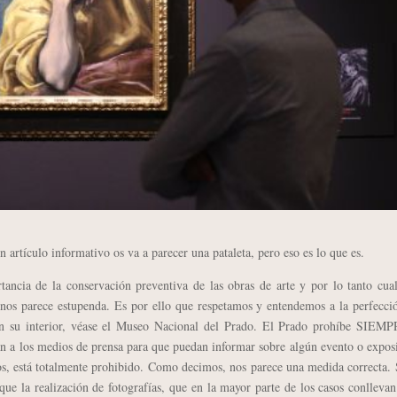
tículo informativo os va a parecer una pataleta, pero eso es lo que es.
a de la conservación preventiva de las obras de arte y por lo tanto cual
 nos parece estupenda. Es por ello que respetamos y entendemos a la perfecci
 en su interior, véase el Museo Nacional del Prado. El Prado prohíbe SIEMP
an a los medios de prensa para que puedan informar sobre algún evento o expos
dos, está totalmente prohibido. Como decimos, nos parece una medida correcta. 
ue la realización de fotografías, que en la mayor parte de los casos conllevan