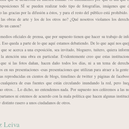
exposiciones SÍ se pueden realizar todo tipo de fotografías, imágenes que 
 las gracias por la difusión a éstos, y para el resto del público está prohibido
las obras de arte y los de los otros no? ¿Qué nosotros violamos los derech
ndo un canon?
ios oficiales de prensa, que por supuesto tienen que hacer su trabajo de in
. Eso queda a parte de lo que aquí estamos debatiendo. De lo que aquí nos qu
o que se acerca a una exposición, sea invitado, bloguero, tuitero, quiera infor
la atención una obra en particular. Evidentemente creo que estas institucio
 que si las fotos dañan, hacen daño todos los días, ni a un tema de derech
s en sus presentaciones -esas presentaciones que utilizan para atraer a la gente
ras reproducidas en cientos de blogs, timelines de twitter y páginas de facebo
cualquiera de esas fuentes que están circulando inundando la red, pero lue
ho otros… Lo dicho, no entendemos nada. Por supuesto nos ceñiremos a las n
partamos ni estemos de acuerdo con la mala política que hacen algunas instituc
distinto rasero a unos ciudadanos de otros.
z Leiva