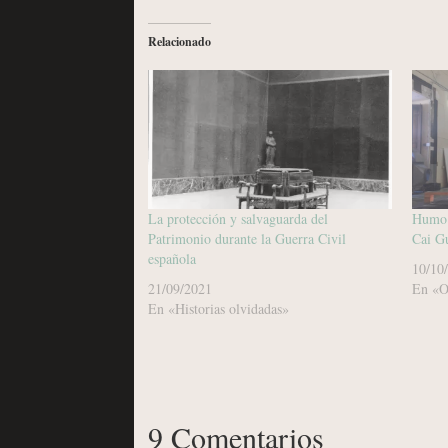
Relacionado
La protección y salvaguarda del
Humo y
Patrimonio durante la Guerra Civil
Cai G
española
10/10
21/09/2021
En «O
En «Historias olvidadas»
9 Comentarios