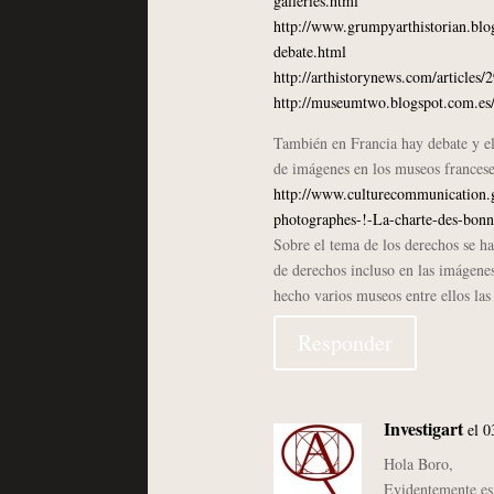
galleries.html
http://www.grumpyarthistorian.bl
debate.html
http://arthistorynews.com/article
http://museumtwo.blogspot.com.es
También en Francia hay debate y el
de imágenes en los museos frances
http://www.culturecommunication.g
photographes-!-La-charte-des-bonn
Sobre el tema de los derechos se ha
de derechos incluso en las imágene
hecho varios museos entre ellos la
Responder
Investigart
el 0
Hola Boro,
Evidentemente es 