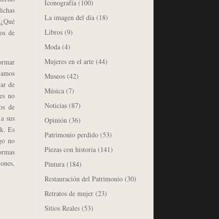
Iconografía
(100)
dichas
La imagen del día
(18)
. ¿Qué
Libros
(9)
os de
Moda
(4)
Mujeres en el arte
(44)
formar
ejamos
Museos
(42)
mar de
Música
(7)
nes no
Noticias
(87)
os de
 a sus
Opinión
(36)
ok. Es
Patrimonio perdido
(53)
go no
Piezas con historia
(141)
ormas
iones,
Pintura
(184)
Restauración del Patrimonio
(30)
Retratos de mujer
(23)
Sitios Reales
(53)