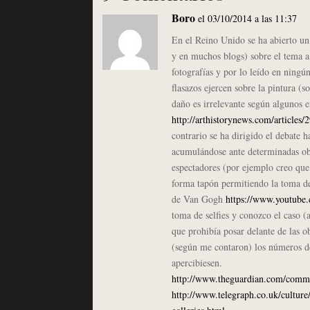
Boro
el 03/10/2014 a las 11:37
En el Reino Unido se ha abierto un 
y en muchos blogs) sobre el tema a
fotografías y por lo leído en ning
flasazos ejercen sobre la pintura (s
daño es irrelevante según algunos 
http://arthistorynews.com/article
contrario se ha dirigido el debate h
acumulándose ante determinadas obra
espectadores (por ejemplo creo que 
forma tapón permitiendo la toma de
de Van Gogh
https://www.youtub
toma de selfies y conozco el caso 
que prohibía posar delante de las 
(según me contaron) los números de 
apercibiesen.
http://www.theguardian.com/commen
http://www.telegraph.co.uk/cultur