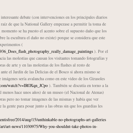
interesante debate (con intervenciones en los principales diarios
 raíz de que la National Gallery empezase a permitir la toma de
ún momento se ha puesto el acento sobre el supuesto daño que los
obre la escultura el daño no existe) porque se considera que este
experimentos (
s/2936_Does_flash_photography_really_damage_paintings
). Por el
acia las molestias que causan los visitantes tomando fotografías y
s de arte y en las molestias de los flashes al resto de
ante el Jardín de las Delicias de el Bosco si ahora mismo se
 imágenes sería avalancha como en este video de los Girasoles
e.com/watch?v=IROXqn_JCpo
). También se discutía en torno a la
(al menos hace unos años) de un museo (el Nacional de Atenas)
obras pero no tomar imagenes de las mismas y había que ver
la gente para posar junto a las obras sin que los guardias les
tisfree/2014/aug/15/unthinkable-no-photographs-art-galleries
e/art/art-news/11030975/Why-you-shouldnt-take-photos-in-