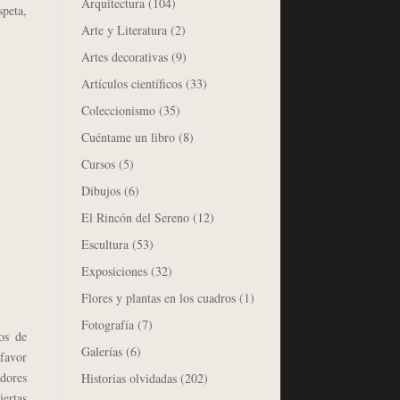
Arquitectura
(104)
speta,
Arte y Literatura
(2)
Artes decorativas
(9)
Artículos científicos
(33)
Coleccionismo
(35)
Cuéntame un libro
(8)
Cursos
(5)
Dibujos
(6)
El Rincón del Sereno
(12)
Escultura
(53)
Exposiciones
(32)
Flores y plantas en los cuadros
(1)
Fotografía
(7)
os de
Galerías
(6)
 favor
adores
Historias olvidadas
(202)
iertas