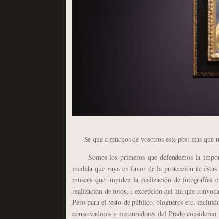
Se que a muchos de vosotros este post más que un ar
Somos los primeros que defendemos la importanci
medida que vaya en favor de la protección de éstas
museos que impiden la realización de fotografías
realización de fotos, a excepción del día que convoc
Pero para el resto de público, blogueros etc. inclui
conservadores y restauradores del Prado consideran q