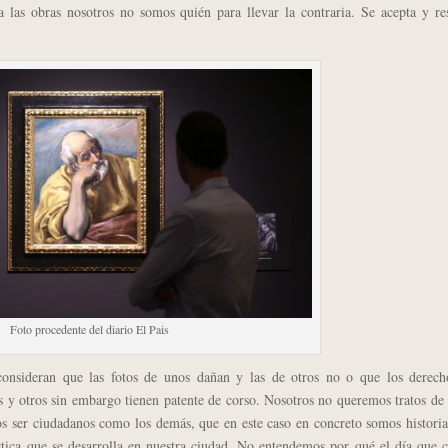
a las obras nosotros no somos quién para llevar la contraria. Se acepta y re
Foto procedente del diario El Pais
deran que las fotos de unos dañan y las de otros no o que los derech
s y otros sin embargo tienen patente de corso. Nosotros no queremos tratos de
mos ser ciudadanos como los demás, que en este caso en concreto somos histori
stica que se desarrolla en nuestra ciudad. No entendemos por qué el día que c