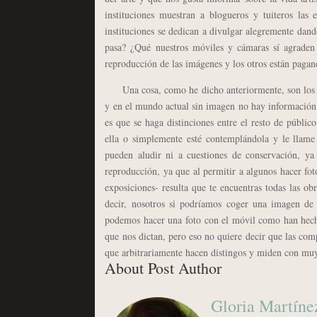
instituciones muestran a blogueros y tuiteros las 
instituciones se dedican a divulgar alegremente dando
pasa? ¿Qué nuestros móviles y cámaras sí agraden 
reproducción de las imágenes y los otros están paga
Una cosa, como he dicho anteriormente, son los med
y en el mundo actual sin imagen no hay información
es que se haga distinciones entre el resto de públic
ella o simplemente esté contemplándola y le llame 
pueden aludir ni a cuestiones de conservación, ya
reproducción, ya que al permitir a algunos hacer foto
exposiciones- resulta que te encuentras todas las ob
decir, nosotros si podríamos coger una imagen de 
podemos hacer una foto con el móvil como han hec
que nos dictan, pero eso no quiere decir que las com
que arbitrariamente hacen distingos y miden con muy 
About Post Author
Gloria Martíne