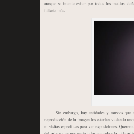
aunque se intente evitar por todos los medios, dañ
faltaría más.
Sin embargo, hay entidades y museos que consi
reproducción de la imagen los estarían violando uno
ni visitas especificas para ver exposiciones. Quere
del arte y que nos gusta informar sobre la vida artí