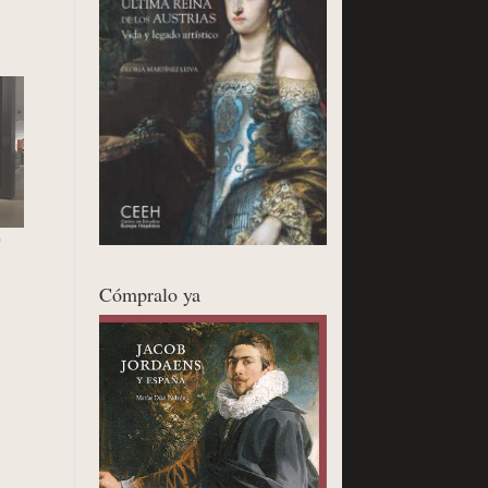
o
Cómpralo ya