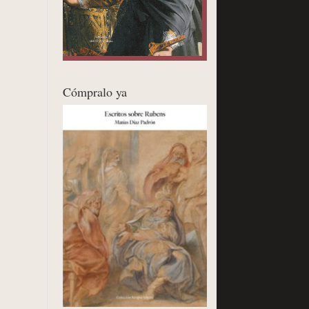
Cómpralo ya