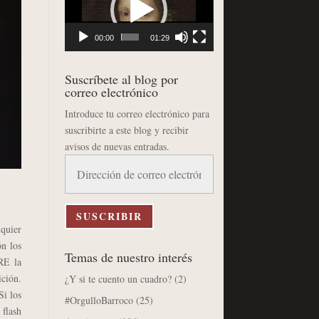
vídeo
00:00
01:29
Suscríbete al blog por
correo electrónico
Introduce tu correo electrónico para
suscribirte a este blog y recibir
avisos de nuevas entradas.
Dirección
de
correo
electrónico
SUSCRIBIR
quier
ón los
Temas de nuestro interés
RE la
ición.
¿Y si te cuento un cuadro?
(2)
Si los
#OrgulloBarroco
(25)
 flash