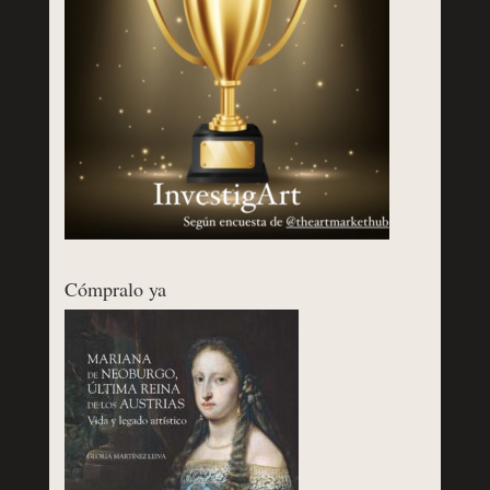
Cómpralo ya