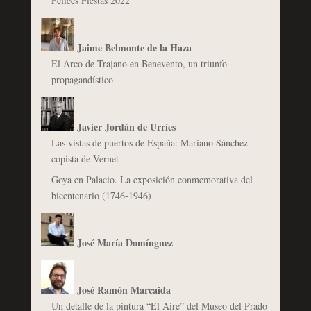
Felices Fiestas 2022
Jaime Belmonte de la Haza
El Arco de Trajano en Benevento, un triunfo
propagandístico
Javier Jordán de Urríes
Las vistas de puertos de España: Mariano Sánchez
copista de Vernet
Goya en Palacio. La exposición conmemorativa del
bicentenario (1746-1946)
José María Domínguez
José Ramón Marcaida
Un detalle de la pintura “El Aire” del Museo del Prado