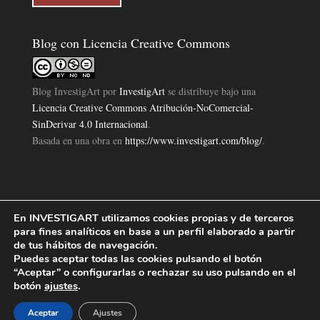
Blog con Licencia Creative Commons
Blog InvestigArt
por
InvestigArt
se distribuye bajo una
Licencia Creative Commons Atribución-NoComercial-
SinDerivar 4.0 Internacional
.
Basada en una obra en
https://www.investigart.com/blog/
.
En INVESTIGART utilizamos cookies propias y de terceros
Política de Privacidad
Aviso Legal
Política de Cookies
|
|
|
para fines analíticos en base a un perfil elaborado a partir
Diseño Pagina Web 4U
Investigart Copyright © 2019. |
de tus hábitos de navegación.
Puedes aceptar todas las cookies pulsando el botón
“Aceptar” o configurarlas o rechazar su uso pulsando en el
botón
ajustes
.
Aceptar
Ajustes