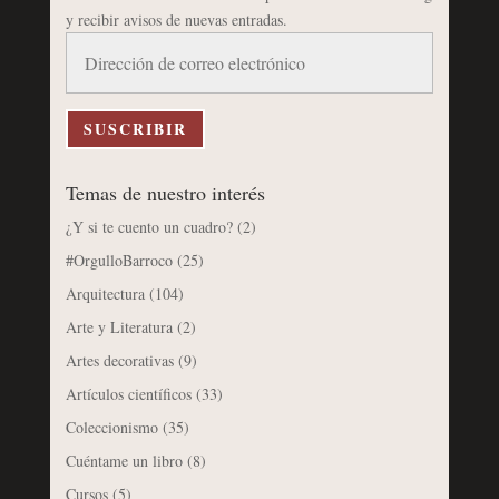
y recibir avisos de nuevas entradas.
Dirección
de
correo
electrónico
SUSCRIBIR
Temas de nuestro interés
¿Y si te cuento un cuadro?
(2)
#OrgulloBarroco
(25)
Arquitectura
(104)
Arte y Literatura
(2)
Artes decorativas
(9)
Artículos científicos
(33)
Coleccionismo
(35)
Cuéntame un libro
(8)
Cursos
(5)