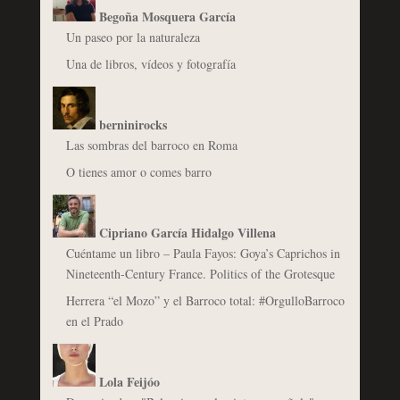
Begoña Mosquera García
Un paseo por la naturaleza
Una de libros, vídeos y fotografía
berninirocks
Las sombras del barroco en Roma
O tienes amor o comes barro
Cipriano García Hidalgo Villena
Cuéntame un libro – Paula Fayos: Goya’s Caprichos in
Nineteenth-Century France. Politics of the Grotesque
Herrera “el Mozo” y el Barroco total: #OrgulloBarroco
en el Prado
Lola Feijóo