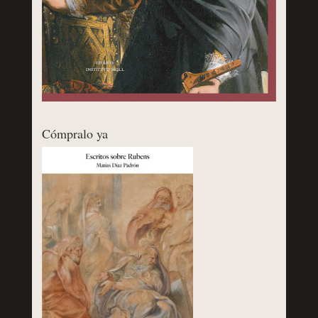
Cómpralo ya