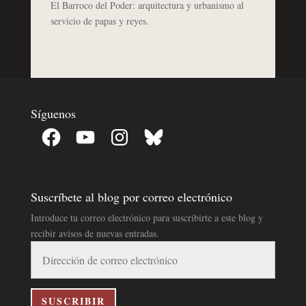
El Barroco del Poder: arquitectura y urbanismo al
servicio de papas y reyes.
Síguenos
Facebook
YouTube
Instagram
Bluesky
Suscríbete al blog por correo electrónico
Introduce tu correo electrónico para suscribirte a este blog y
recibir avisos de nuevas entradas.
Dirección
de
correo
electrónico
SUSCRIBIR