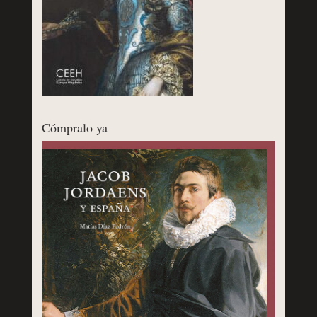
Cómpralo ya