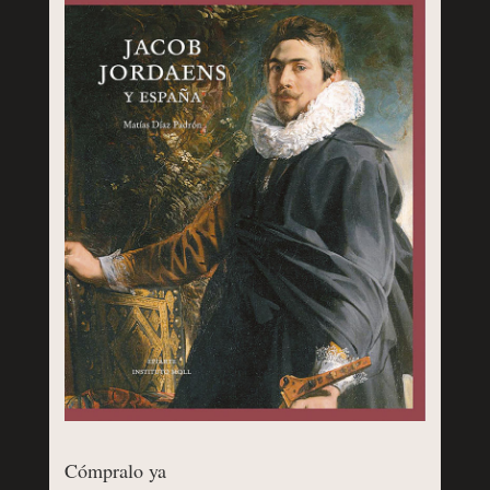
Cómpralo ya