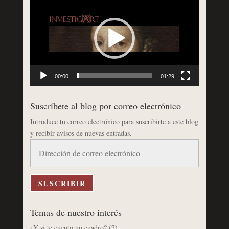
de
vídeo
00:00
01:29
Suscríbete al blog por correo electrónico
Introduce tu correo electrónico para suscribirte a este blog
y recibir avisos de nuevas entradas.
Dirección
de
correo
electrónico
SUSCRIBIR
Temas de nuestro interés
¿Y si te cuento un cuadro?
(2)