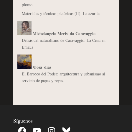
plomo
Materiales y técnicas pictóricas (II): La azurita
Michelangelo Merisi da Caravaggio
Detrás del naturalismo de Caravaggio: La Cena en
Emaús
@osa_dias
El Barroco del Poder: arquitectura y urbanismo al
servicio de papas y reyes.
Síguenos
Facebook
YouTube
Instagram
Bluesky