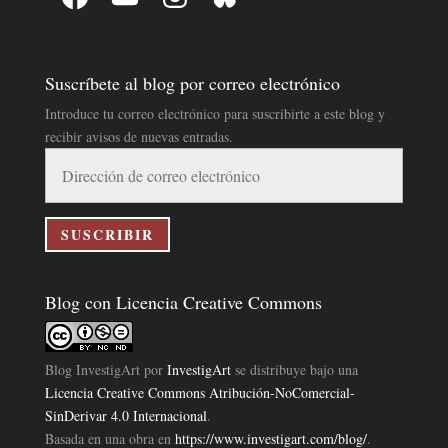
Suscríbete al blog por correo electrónico
Introduce tu correo electrónico para suscribirte a este blog y
recibir avisos de nuevas entradas.
Dirección
de
correo
electrónico
SUSCRIBIR
Blog con Licencia Creative Commons
Blog InvestigArt
por
InvestigArt
se distribuye bajo una
Licencia Creative Commons Atribución-NoComercial-
SinDerivar 4.0 Internacional
.
Basada en una obra en
https://www.investigart.com/blog/
.