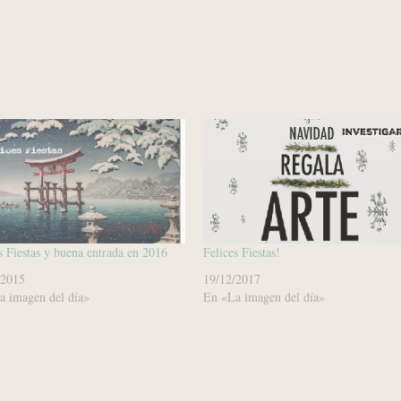
s Fiestas y buena entrada en 2016
Felices Fiestas!
/2015
19/12/2017
a imagen del día»
En «La imagen del día»