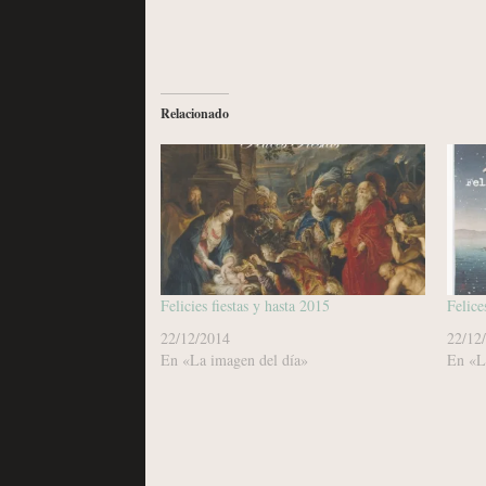
Relacionado
Felicies fiestas y hasta 2015
Felice
22/12/2014
22/12
En «La imagen del día»
En «L