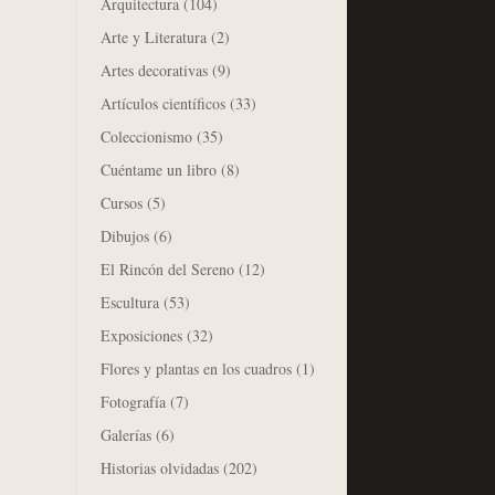
Arquitectura
(104)
Arte y Literatura
(2)
Artes decorativas
(9)
Artículos científicos
(33)
Coleccionismo
(35)
Cuéntame un libro
(8)
Cursos
(5)
Dibujos
(6)
El Rincón del Sereno
(12)
Escultura
(53)
Exposiciones
(32)
Flores y plantas en los cuadros
(1)
Fotografía
(7)
Galerías
(6)
Historias olvidadas
(202)