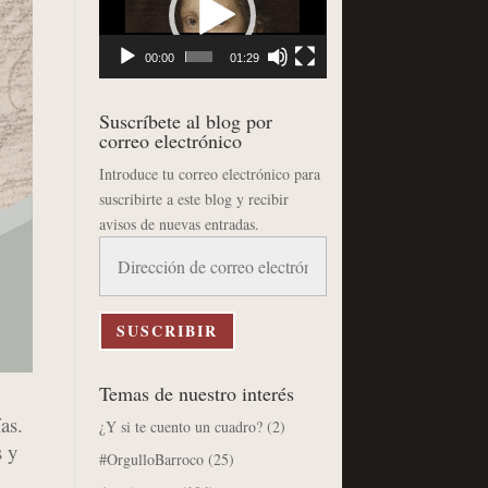
vídeo
00:00
01:29
Suscríbete al blog por
correo electrónico
Introduce tu correo electrónico para
suscribirte a este blog y recibir
avisos de nuevas entradas.
Dirección
de
correo
electrónico
SUSCRIBIR
Temas de nuestro interés
as.
¿Y si te cuento un cuadro?
(2)
s y
#OrgulloBarroco
(25)