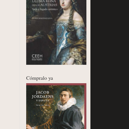
Cómpralo ya