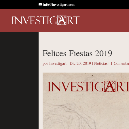
info@investigart.com
Felices Fiestas 2019
por
Investigart
|
Dic 20, 2019
|
Noticias
|
1 Comenta