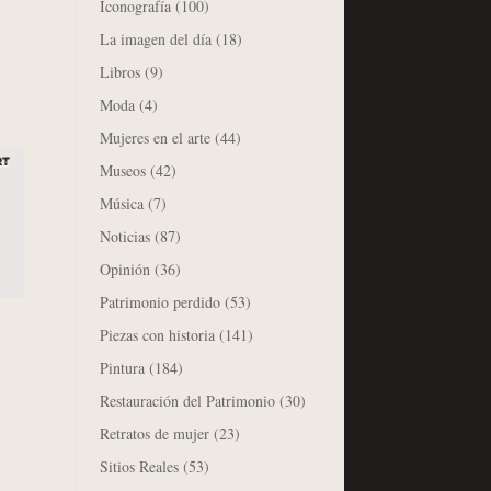
Iconografía
(100)
La imagen del día
(18)
Libros
(9)
Moda
(4)
Mujeres en el arte
(44)
Museos
(42)
Música
(7)
Noticias
(87)
Opinión
(36)
Patrimonio perdido
(53)
Piezas con historia
(141)
Pintura
(184)
Restauración del Patrimonio
(30)
Retratos de mujer
(23)
Sitios Reales
(53)