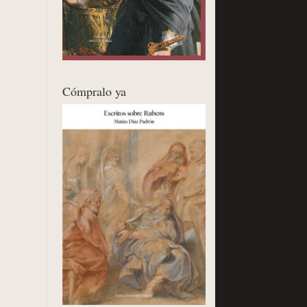
Cómpralo ya