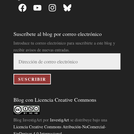
Facebook
YouTube
Instagram
Bluesky
Suscríbete al blog por correo electrónico
Introduce tu correo electrónico para suscribirte a este blog y
recibir avisos de nuevas entradas.
Dirección
de
correo
electrónico
SUSCRIBIR
Blog con Licencia Creative Commons
Blog InvestigArt
por
InvestigArt
se distribuye bajo una
Licencia Creative Commons Atribución-NoComercial-
SinDerivar 4.0 Internacional
.