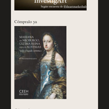
Cómpralo ya