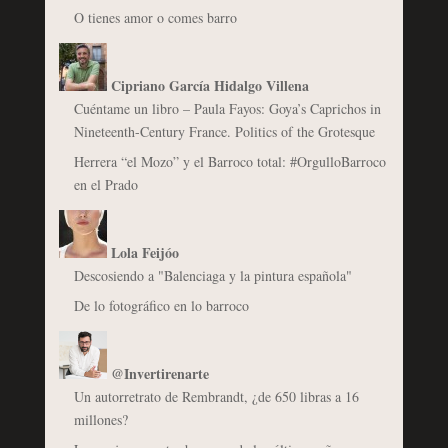
O tienes amor o comes barro
Cipriano García Hidalgo Villena
Cuéntame un libro – Paula Fayos: Goya’s Caprichos in
Nineteenth-Century France. Politics of the Grotesque
Herrera “el Mozo” y el Barroco total: #OrgulloBarroco
en el Prado
Lola Feijóo
Descosiendo a "Balenciaga y la pintura española"
De lo fotográfico en lo barroco
@Invertirenarte
Un autorretrato de Rembrandt, ¿de 650 libras a 16
millones?