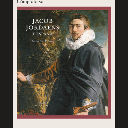
Cómpralo ya