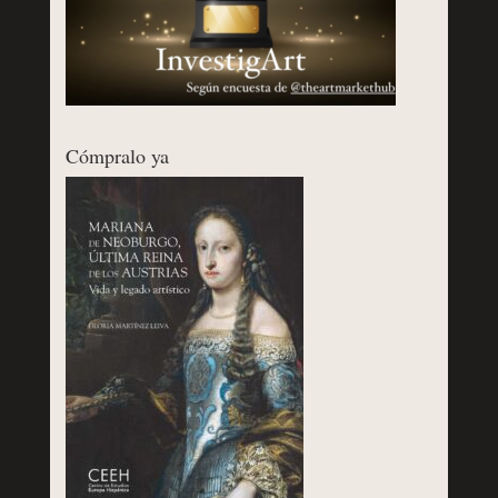
Cómpralo ya