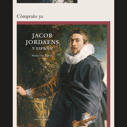
Cómpralo ya