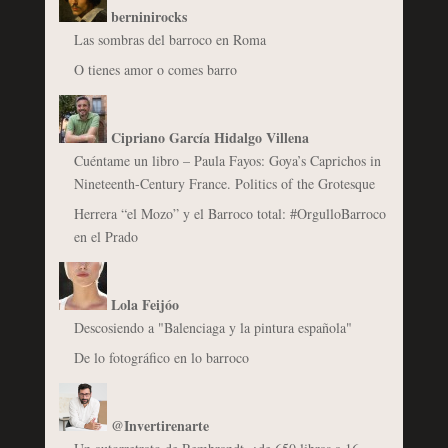
berninirocks
Las sombras del barroco en Roma
O tienes amor o comes barro
Cipriano García Hidalgo Villena
Cuéntame un libro – Paula Fayos: Goya’s Caprichos in
Nineteenth-Century France. Politics of the Grotesque
Herrera “el Mozo” y el Barroco total: #OrgulloBarroco
en el Prado
Lola Feijóo
Descosiendo a "Balenciaga y la pintura española"
De lo fotográfico en lo barroco
@Invertirenarte