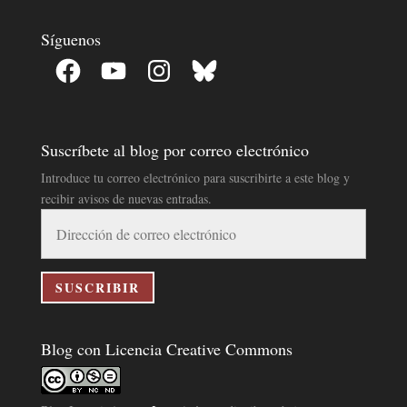
Síguenos
Facebook
YouTube
Instagram
Bluesky
Suscríbete al blog por correo electrónico
Introduce tu correo electrónico para suscribirte a este blog y
recibir avisos de nuevas entradas.
Dirección
de
correo
electrónico
SUSCRIBIR
Blog con Licencia Creative Commons