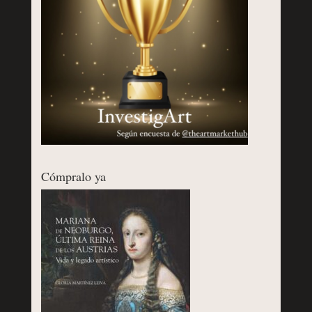
Cómpralo ya