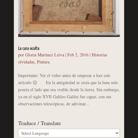
La cara oculta
por
Gloria Martínez Leiva
|
Feb 2, 2016
|
Historias
olvidadas
,
Pintura
Importante: Ver el video antes de empezar a leer este
artículo 😉 En la antigüedad se creía que la luna solo
poseía el lado que era visible desde la tierra. Sin embargo,
ya en el siglo XVII Galileo Galilei fue capaz, con sus
observaciones telescópicas, de adivinar...
Traduce / Translate