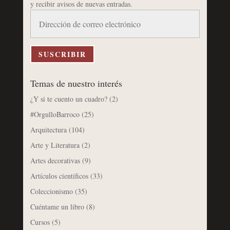
y recibir avisos de nuevas entradas.
Dirección
de
correo
electrónico
SUSCRIBIR
Temas de nuestro interés
¿Y si te cuento un cuadro?
(2)
#OrgulloBarroco
(25)
Arquitectura
(104)
Arte y Literatura
(2)
Artes decorativas
(9)
Artículos científicos
(33)
Coleccionismo
(35)
Cuéntame un libro
(8)
Cursos
(5)