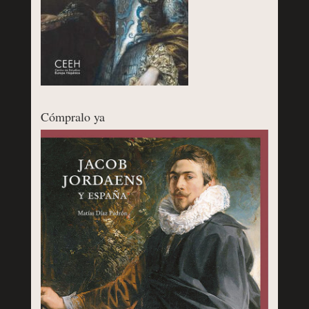
Cómpralo ya