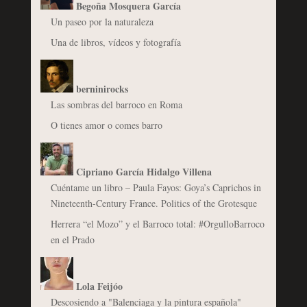
Begoña Mosquera García
Un paseo por la naturaleza
Una de libros, vídeos y fotografía
berninirocks
Las sombras del barroco en Roma
O tienes amor o comes barro
Cipriano García Hidalgo Villena
Cuéntame un libro – Paula Fayos: Goya’s Caprichos in
Nineteenth-Century France. Politics of the Grotesque
Herrera “el Mozo” y el Barroco total: #OrgulloBarroco
en el Prado
Lola Feijóo
Descosiendo a "Balenciaga y la pintura española"