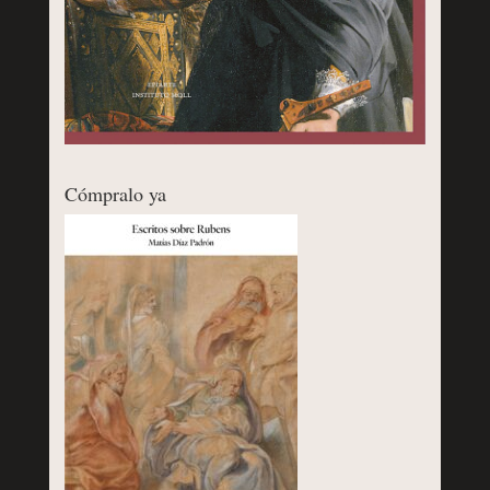
Cómpralo ya