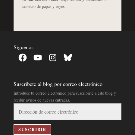
servicio de papas y reyes.
Síguenos
Facebook
YouTube
Instagram
Bluesky
Suscríbete al blog por correo electrónico
Introduce tu correo electrónico para suscribirte a este blog y
recibir avisos de nuevas entradas.
Dirección
de
correo
electrónico
SUSCRIBIR