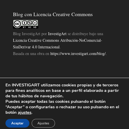
Blog con Licencia Creative Commons
Blog InvestigArt
por
InvestigArt
se distribuye bajo una
Licencia Creative Commons Atribución-NoComercial-
SinDerivar 4.0 Internacional
.
Basada en una obra en
https://www.investigart.com/blog/
.
En INVESTIGART utilizamos cookies propias y de terceros
Política de Privacidad
Aviso Legal
Política de Cookies
|
|
|
para fines analíticos en base a un perfil elaborado a partir
Diseño Pagina Web 4U
Investigart Copyright © 2019. |
de tus hábitos de navegación.
Puedes aceptar todas las cookies pulsando el botón
“Aceptar” o configurarlas o rechazar su uso pulsando en el
botón
ajustes
.
Aceptar
Ajustes