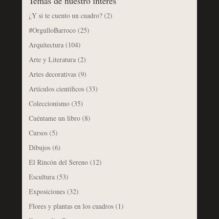
Temas de nuestro interés
¿Y si te cuento un cuadro?
(2)
#OrgulloBarroco
(25)
Arquitectura
(104)
Arte y Literatura
(2)
Artes decorativas
(9)
Artículos científicos
(33)
Coleccionismo
(35)
Cuéntame un libro
(8)
Cursos
(5)
Dibujos
(6)
El Rincón del Sereno
(12)
Escultura
(53)
Exposiciones
(32)
Flores y plantas en los cuadros
(1)