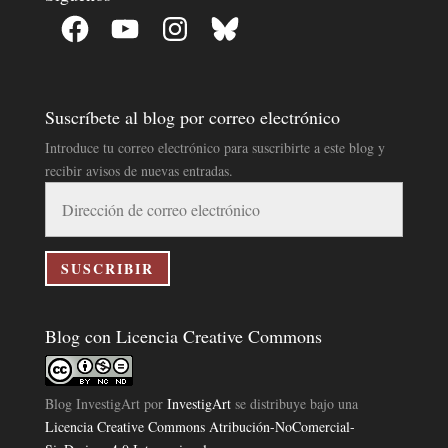
Facebook
YouTube
Instagram
Bluesky
Suscríbete al blog por correo electrónico
Introduce tu correo electrónico para suscribirte a este blog y
recibir avisos de nuevas entradas.
Dirección
de
correo
electrónico
SUSCRIBIR
Blog con Licencia Creative Commons
Blog InvestigArt
por
InvestigArt
se distribuye bajo una
Licencia Creative Commons Atribución-NoComercial-