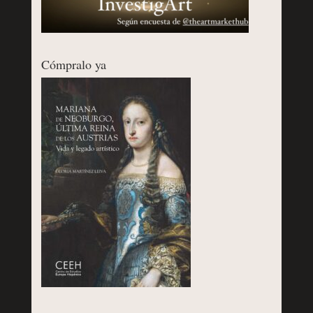
Cómpralo ya