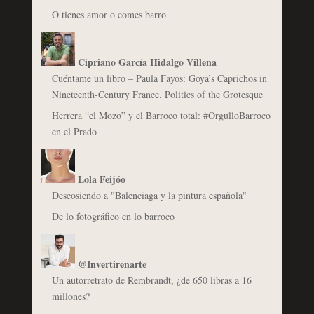
O tienes amor o comes barro
Cipriano García Hidalgo Villena
Cuéntame un libro – Paula Fayos: Goya’s Caprichos in
Nineteenth-Century France. Politics of the Grotesque
Herrera “el Mozo” y el Barroco total: #OrgulloBarroco
en el Prado
Lola Feijóo
Descosiendo a "Balenciaga y la pintura española"
De lo fotográfico en lo barroco
@Invertirenarte
Un autorretrato de Rembrandt, ¿de 650 libras a 16
millones?