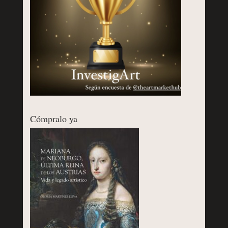
Cómpralo ya