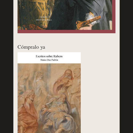
Cómpralo ya