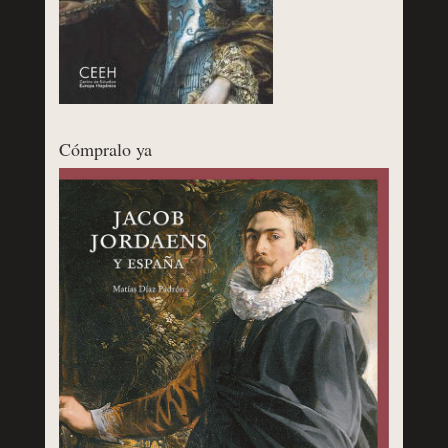
Cómpralo ya