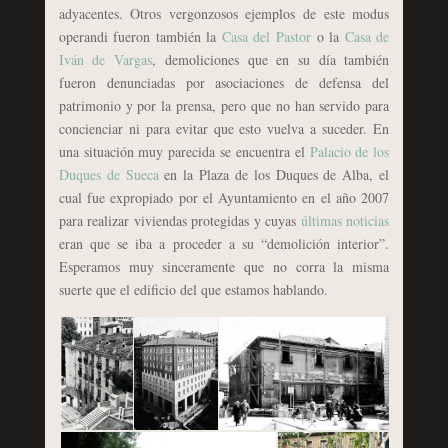
adyacentes. Otros vergonzosos ejemplos de este modus
operandi fueron también la
Casa del Pastor
o la
Casa de
Iván de Vargas
, demoliciones que en su día también
fueron denunciadas por asociaciones de defensa del
patrimonio y por la prensa, pero que no han servido para
concienciar ni para evitar que esto vuelva a suceder. En
una situación muy parecida se encuentra el
Palacio de los
Duques de Sueca
en la Plaza de los Duques de Alba, el
cual fue expropiado por el Ayuntamiento en el año 2007
para realizar viviendas protegidas y cuyas
últimas noticias
eran que se iba a proceder a su “demolición interior”.
Esperamos muy sinceramente que no corra la misma
suerte que el edificio del que estamos hablando.