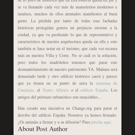
se va llenando cada vez más de mamotretos modernos e
insulsos, muchos de ellos atentados manifiestos al buen
gusto. La pérdida por tanto de todas esas fachadas
históricas protegidas genera un perjuicio enorme a la
ciudad, ya que va perdiendo lo que de representativo y
característico de nuestra arquitectura queda en ella y esto
también se hace notar en el turismo, que cada vez escasea
más en nuestra Villa y Corte. No sé cuál es la solución,
pero todos los madrileños tenemos que parar este
desmantelamiento de nuestro patrimonio YA. Mañana será
demasiado tarde y otro edificio histórico caerá y parece
que ya tienen en su punto de mira la
manzana de
Canalejas,
el
Teatro Albéniz
o el
edificio España
. Los
amigos del pelotazo urbanístico son insaciables…
Han creado una iniciativa en Change.org para parar el
derribo del edificio España. Nosotros ya hemos firmado.
¿Os animáis a firmar y a su difusión? Pues
pincha aquí
.
About Post Author