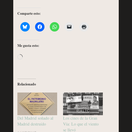
Comparte esto:
Me gusta esto:
Cargando...
Relacionado
Del Madrid soñado al
Los cines de la Gran
Madrid destruído
Vía: Lo que el viento
se llevó