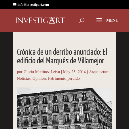
info@investigart.com
Crónica de un derribo anunciado: El
edificio del Marqués de Villamejor
por
Gloria Martínez Leiva
|
May 23, 2014
|
Arquitectura
,
Noticias
,
Opinión
,
Patrimonio perdido