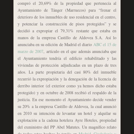
compró el 20,69% de la propiedad que pertenecía al
Ayuntamiento de Tánger (Marruecos) para “frenar el
deterioro de los inmuebles de uso residencial en el centro,
y potenciar la construcción de pisos protegidos” y se
decidió a expropiar el 79,31% restante que estaba en
manos de la empresa Castillo de Aldovea S.A. Así lo
anunciaba en su edición de Madrid el diario
ABC el 15 de
marzo de 2007
, artículo en el que además anunciaba que
el Ayuntamiento tendría el edificio rehabilitado y las
viviendas de protección adjudicadas en un plazo de tres
años. La parte propietaria del casi 80% del inmueble
recurrió la expropiación y la denegación de la licencia de
derribo interior (el exterior como ya hemos dicho estaba
protegido) y en octubre de 2008 recibió el respaldo de la
justicia. En ese momento el Ayuntamiento decide vender
su 20% a la empresa Castillo de Aldovea, la cual anunció
en 2010 su intención de levantar un hotel y alquilar su
explotación a la cadena hotelera Ayre Hoteles, propiedad
del exministro del PP Abel Matutes. Un magnífico relato
de todos estos hechos lo tenéis en
Madrid, Ciudadanía y