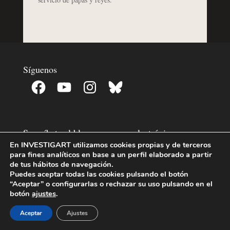
Síguenos
Facebook
YouTube
Instagram
Bluesky
Suscríbete al blog por correo electrónico
En INVESTIGART utilizamos cookies propias y de terceros
Introduce tu correo electrónico para suscribirte a este blog y
para fines analíticos en base a un perfil elaborado a partir
recibir avisos de nuevas entradas.
de tus hábitos de navegación.
Dirección
Puedes aceptar todas las cookies pulsando el botón
de
“Aceptar” o configurarlas o rechazar su uso pulsando en el
botón
ajustes
.
correo
electrónico
SUSCRIBIR
Aceptar
Ajustes