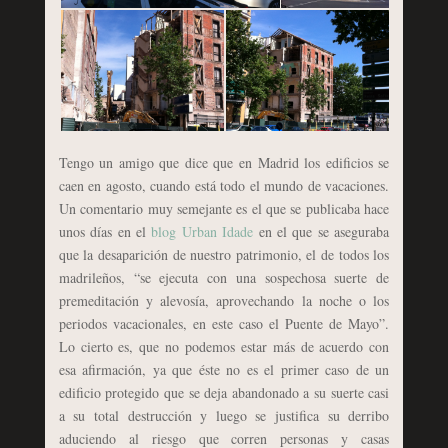
Tengo un amigo que dice que en Madrid los edificios se
caen en agosto, cuando está todo el mundo de vacaciones.
Un comentario muy semejante es el que se publicaba hace
unos días en el
blog Urban Idade
en el que se aseguraba
que la desaparición de nuestro patrimonio, el de todos los
madrileños, “se ejecuta con una sospechosa suerte de
premeditación y alevosía, aprovechando la noche o los
periodos vacacionales, en este caso el Puente de Mayo”.
Lo cierto es, que no podemos estar más de acuerdo con
esa afirmación, ya que éste no es el primer caso de un
edificio protegido que se deja abandonado a su suerte casi
a su total destrucción y luego se justifica su derribo
aduciendo al riesgo que corren personas y casas