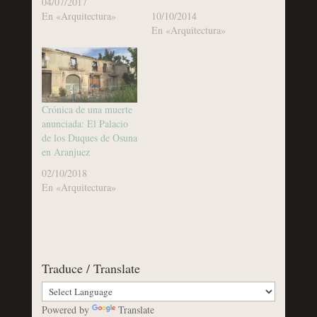
04/07/2017
En «Arquitectura»
10/10/2014
En «Arquitectura»
Crónica de una muerte
anunciada: El Palacio
de los Duques de Osuna
en Aranjuez
02/10/2018
En «Arquitectura»
Traduce / Translate
Powered by
Translate