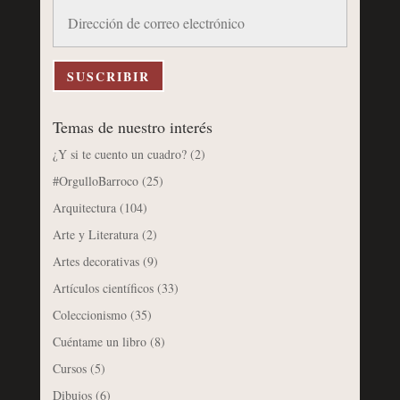
Dirección
de
correo
electrónico
SUSCRIBIR
Temas de nuestro interés
¿Y si te cuento un cuadro?
(2)
#OrgulloBarroco
(25)
Arquitectura
(104)
Arte y Literatura
(2)
Artes decorativas
(9)
Artículos científicos
(33)
Coleccionismo
(35)
Cuéntame un libro
(8)
Cursos
(5)
Dibujos
(6)