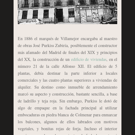
En 1886 el marqués de Villamejor encargaba al maestro
de obras José Purkiss Zubiría, posiblemente el constructor
más afamado del Madrid de finales del XIX y principios
del XX, la construcción de un
edificio de viviendas
, en el
número 21 de la calle Alfonso XII. El edificio de 5
plantas, debía destinar la parte inferior a locales
comerciales y las cuatro plantas superiores a viviendas de
alquiler. Su destino como inmueble de arrendamiento
marcó su aspecto y construcción, bastante sencilla, a base
de ladrillo y teja roja. Sin embargo, Purkiss le dotó de
algo de empaque en la fachada principal al utilizar
embocaduras en piedra blanca de Colmenar para enmarcar
los balcones, algunos de ellos labrados con motivos
vegetales, y bonitas rejas de forja. Incluso el interior