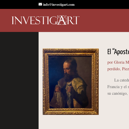
info@investigart.com
El “Apost
por
Gloria M
perdido
,
Piez
La catedral 
Francia y el 
su canónigo, 