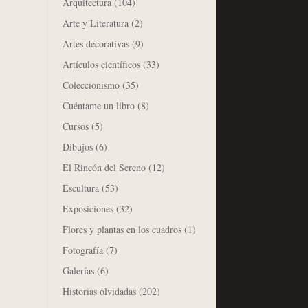
Arquitectura
(104)
Arte y Literatura
(2)
Artes decorativas
(9)
Artículos científicos
(33)
Coleccionismo
(35)
Cuéntame un libro
(8)
Cursos
(5)
Dibujos
(6)
El Rincón del Sereno
(12)
Escultura
(53)
Exposiciones
(32)
Flores y plantas en los cuadros
(1)
Fotografía
(7)
Galerías
(6)
Historias olvidadas
(202)