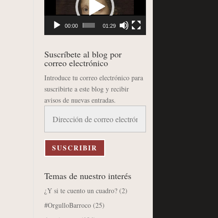
vídeo
00:00
01:29
Suscríbete al blog por
correo electrónico
Introduce tu correo electrónico para
suscribirte a este blog y recibir
avisos de nuevas entradas.
Dirección
de
correo
electrónico
SUSCRIBIR
Temas de nuestro interés
¿Y si te cuento un cuadro?
(2)
#OrgulloBarroco
(25)