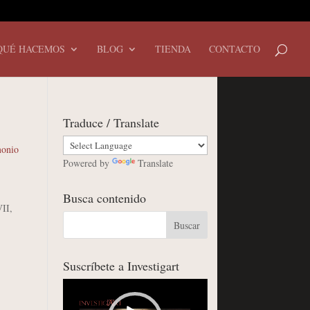
QUÉ HACEMOS
BLOG
TIENDA
CONTACTO
Traduce / Translate
monio
Powered by
Translate
Busca contenido
VII,
Suscríbete a Investigart
Reproductor
de