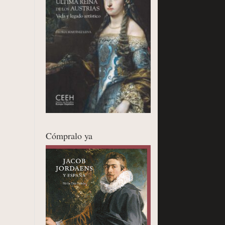
Cómpralo ya