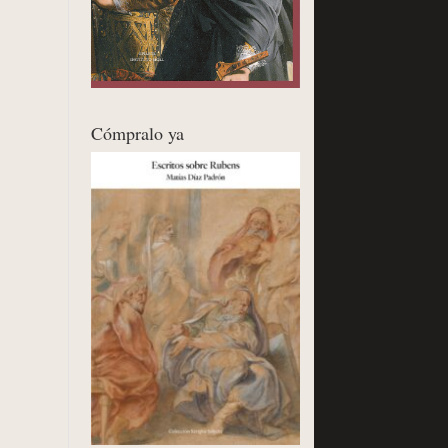
Cómpralo ya