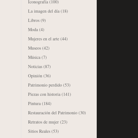
Iconografía
(100)
La imagen del día
(18)
Libros
(9)
Moda
(4)
Mujeres en el arte
(44)
Museos
(42)
Música
(7)
Noticias
(87)
Opinión
(36)
Patrimonio perdido
(53)
Piezas con historia
(141)
Pintura
(184)
Restauración del Patrimonio
(30)
Retratos de mujer
(23)
Sitios Reales
(53)