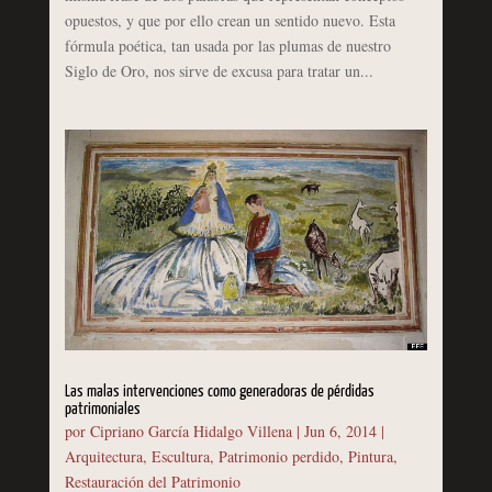
opuestos, y que por ello crean un sentido nuevo. Esta
fórmula poética, tan usada por las plumas de nuestro
Siglo de Oro, nos sirve de excusa para tratar un...
Las malas intervenciones como generadoras de pérdidas
patrimoniales
por
Cipriano García Hidalgo Villena
|
Jun 6, 2014
|
Arquitectura
,
Escultura
,
Patrimonio perdido
,
Pintura
,
Restauración del Patrimonio