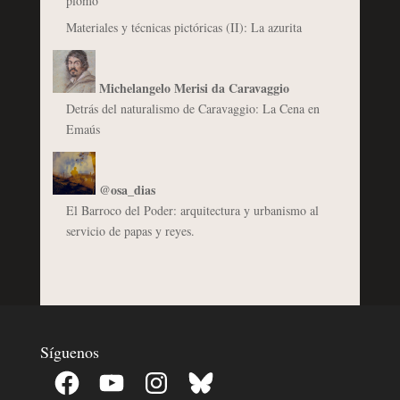
plomo
Materiales y técnicas pictóricas (II): La azurita
Michelangelo Merisi da Caravaggio
Detrás del naturalismo de Caravaggio: La Cena en
Emaús
@osa_dias
El Barroco del Poder: arquitectura y urbanismo al
servicio de papas y reyes.
Síguenos
Facebook
YouTube
Instagram
Bluesky