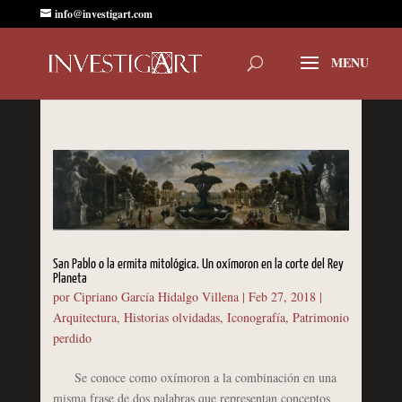
info@investigart.com
San Pablo o la ermita mitológica. Un oxímoron en la corte del Rey
Planeta
por
Cipriano García Hidalgo Villena
|
Feb 27, 2018
|
Arquitectura
,
Historias olvidadas
,
Iconografía
,
Patrimonio
perdido
Se conoce como oxímoron a la combinación en una
misma frase de dos palabras que representan conceptos