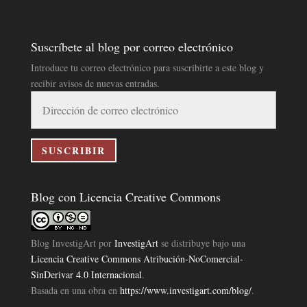
Suscríbete al blog por correo electrónico
Introduce tu correo electrónico para suscribirte a este blog y
recibir avisos de nuevas entradas.
Dirección
de
correo
electrónico
SUSCRIBIR
Blog con Licencia Creative Commons
Blog InvestigArt
por
InvestigArt
se distribuye bajo una
Licencia Creative Commons Atribución-NoComercial-
SinDerivar 4.0 Internacional
.
Basada en una obra en
https://www.investigart.com/blog/
.