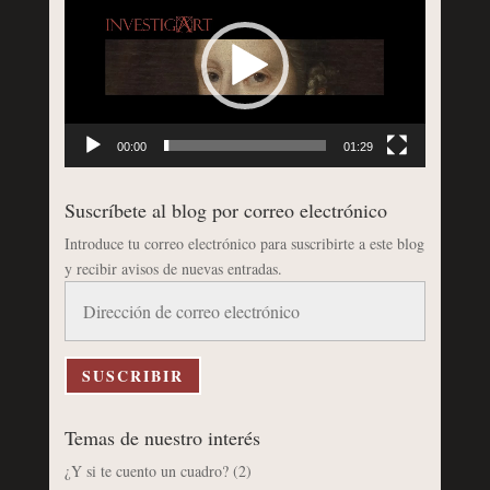
de
vídeo
00:00
01:29
Suscríbete al blog por correo electrónico
Introduce tu correo electrónico para suscribirte a este blog
y recibir avisos de nuevas entradas.
Dirección
de
correo
electrónico
SUSCRIBIR
Temas de nuestro interés
¿Y si te cuento un cuadro?
(2)