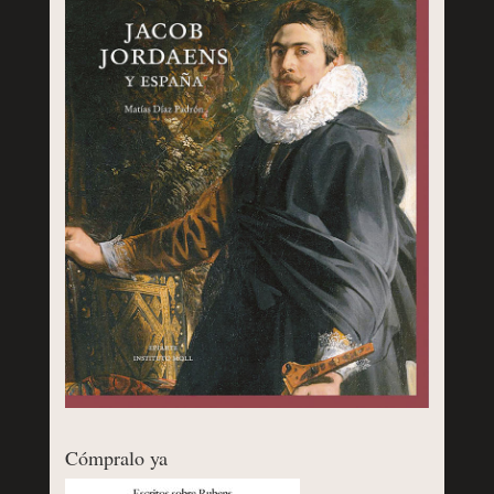
Cómpralo ya