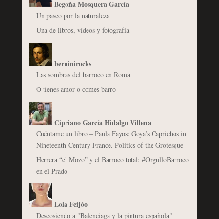
Begoña Mosquera García
Un paseo por la naturaleza
Una de libros, vídeos y fotografía
berninirocks
Las sombras del barroco en Roma
O tienes amor o comes barro
Cipriano García Hidalgo Villena
Cuéntame un libro – Paula Fayos: Goya’s Caprichos in
Nineteenth-Century France. Politics of the Grotesque
Herrera “el Mozo” y el Barroco total: #OrgulloBarroco
en el Prado
Lola Feijóo
Descosiendo a "Balenciaga y la pintura española"