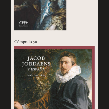
Cómpralo ya