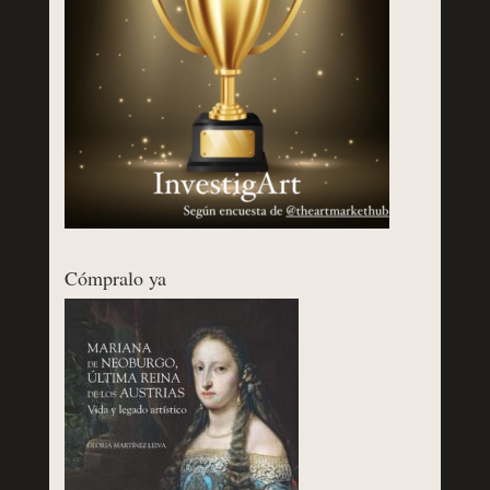
Cómpralo ya