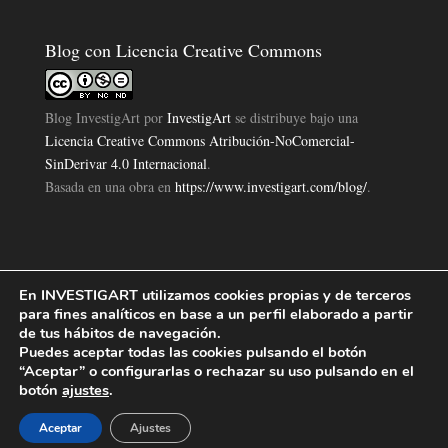
Blog con Licencia Creative Commons
Blog InvestigArt
por
InvestigArt
se distribuye bajo una
Licencia Creative Commons Atribución-NoComercial-
SinDerivar 4.0 Internacional
.
Basada en una obra en
https://www.investigart.com/blog/
.
En INVESTIGART utilizamos cookies propias y de terceros
Política de Privacidad
Aviso Legal
Política de Cookies
|
|
|
para fines analíticos en base a un perfil elaborado a partir
Diseño Pagina Web 4U
Investigart Copyright © 2019. |
de tus hábitos de navegación.
Puedes aceptar todas las cookies pulsando el botón
“Aceptar” o configurarlas o rechazar su uso pulsando en el
botón
ajustes
.
Aceptar
Ajustes