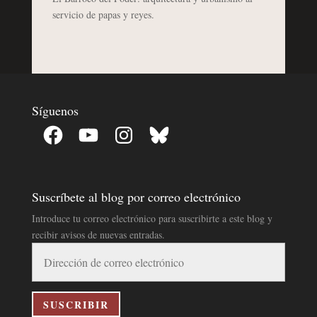
servicio de papas y reyes.
Síguenos
Facebook
YouTube
Instagram
Bluesky
Suscríbete al blog por correo electrónico
Introduce tu correo electrónico para suscribirte a este blog y
recibir avisos de nuevas entradas.
Dirección
de
correo
electrónico
SUSCRIBIR