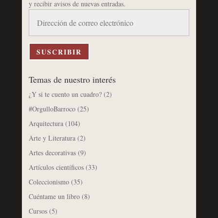
y recibir avisos de nuevas entradas.
Dirección
de
correo
electrónico
SUSCRIBIR
Temas de nuestro interés
¿Y si te cuento un cuadro?
(2)
#OrgulloBarroco
(25)
Arquitectura
(104)
Arte y Literatura
(2)
Artes decorativas
(9)
Artículos científicos
(33)
Coleccionismo
(35)
Cuéntame un libro
(8)
Cursos
(5)