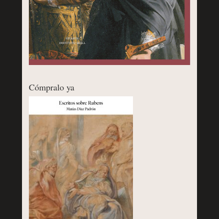
Cómpralo ya