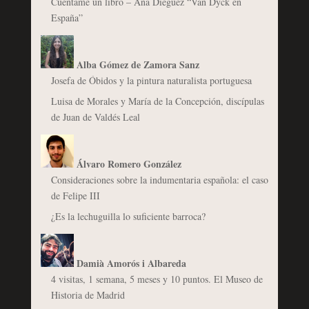
Cuéntame un libro – Ana Diéguez “Van Dyck en
España”
Alba Gómez de Zamora Sanz
Josefa de Óbidos y la pintura naturalista portuguesa
Luisa de Morales y María de la Concepción, discípulas
de Juan de Valdés Leal
Álvaro Romero González
Consideraciones sobre la indumentaria española: el caso
de Felipe III
¿Es la lechuguilla lo suficiente barroca?
Damià Amorós i Albareda
4 visitas, 1 semana, 5 meses y 10 puntos. El Museo de
Historia de Madrid