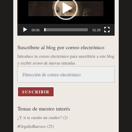
00:00
01:29
Suscríbete al blog por correo electrónico
Introduce tu correo electrónico para suscribirte a este blog
y recibir avisos de nuevas entradas.
Dirección
de
correo
electrónico
SUSCRIBIR
Temas de nuestro interés
¿Y si te cuento un cuadro?
(2)
#OrgulloBarroco
(25)