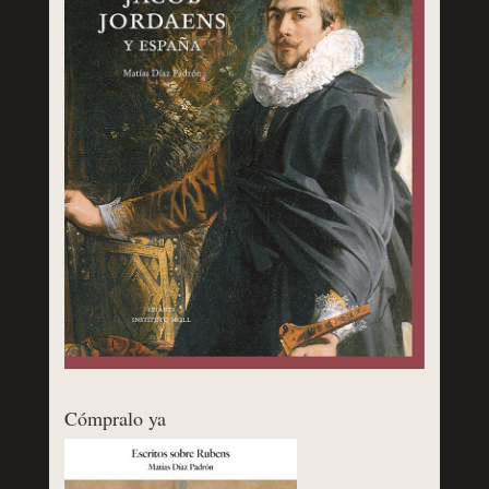
Cómpralo ya