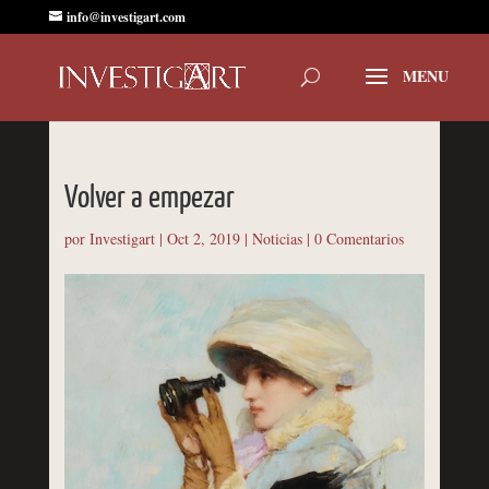
info@investigart.com
Volver a empezar
por
Investigart
|
Oct 2, 2019
|
Noticias
|
0 Comentarios