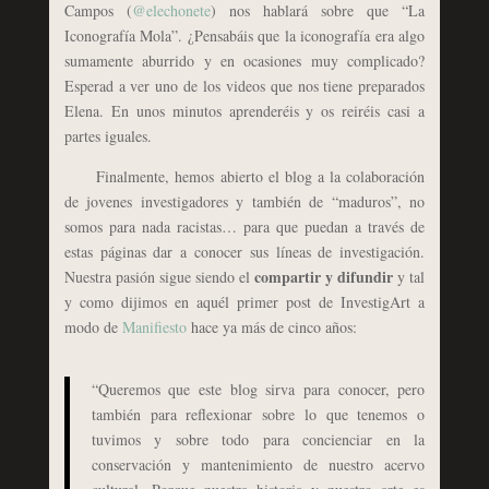
Campos (
@elechonete
) nos hablará sobre que “La
Iconografía Mola”. ¿Pensabáis que la iconografía era algo
sumamente aburrido y en ocasiones muy complicado?
Esperad a ver uno de los videos que nos tiene preparados
Elena. En unos minutos aprenderéis y os reiréis casi a
partes iguales.
Finalmente, hemos abierto el blog a la colaboración
de jovenes investigadores y también de “maduros”, no
somos para nada racistas… para que puedan a través de
estas páginas dar a conocer sus líneas de investigación.
compartir y difundir
Nuestra pasión sigue siendo el
y tal
y como dijimos en aquél primer post de InvestigArt a
modo de
Manifiesto
hace ya más de cinco años:
“Queremos que este blog sirva para conocer, pero
también para reflexionar sobre lo que tenemos o
tuvimos y sobre todo para concienciar en la
conservación y mantenimiento de nuestro acervo