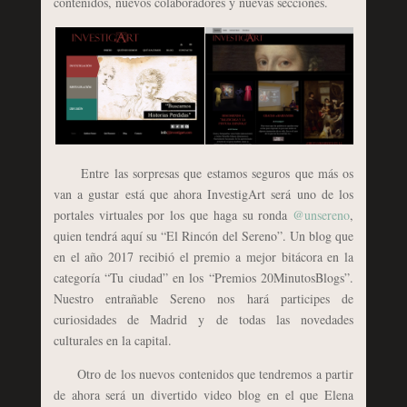
contenidos, nuevos colaboradores y nuevas secciones.
Entre las sorpresas que estamos seguros que más os
van a gustar está que ahora InvestigArt será uno de los
portales virtuales por los que haga su ronda
@unsereno
,
quien tendrá aquí su “El Rincón del Sereno”. Un blog que
en el año 2017 recibió el premio a mejor bitácora en la
categoría “Tu ciudad” en los “Premios 20MinutosBlogs”.
Nuestro entrañable Sereno nos hará participes de
curiosidades de Madrid y de todas las novedades
culturales en la capital.
Otro de los nuevos contenidos que tendremos a partir
de ahora será un divertido video blog en el que Elena