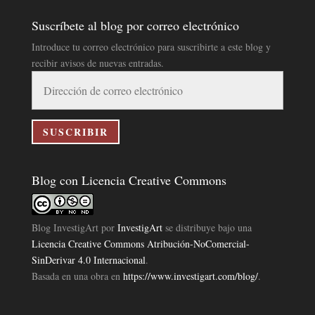
Suscríbete al blog por correo electrónico
Introduce tu correo electrónico para suscribirte a este blog y
recibir avisos de nuevas entradas.
Dirección
de
correo
electrónico
SUSCRIBIR
Blog con Licencia Creative Commons
Blog InvestigArt
por
InvestigArt
se distribuye bajo una
Licencia Creative Commons Atribución-NoComercial-
SinDerivar 4.0 Internacional
.
Basada en una obra en
https://www.investigart.com/blog/
.