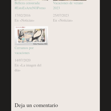
Belleza censurada:
Vacaciones de verano
#EstoEsArteNOPorno
2023
17/02/2016
25/07/2023
En «Noticias»
En «Noticias»
Cerramos por
vacaciones
14/07/2020
En «La imagen del
día»
Deja un comentario