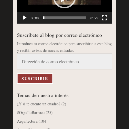
00:00
01:29
Suscríbete al blog por correo electrónico
Introduce tu correo electrónico para suscribirte a este blog
y recibir avisos de nuevas entradas.
Dirección
de
correo
electrónico
SUSCRIBIR
Temas de nuestro interés
¿Y si te cuento un cuadro?
(2)
#OrgulloBarroco
(25)
Arquitectura
(104)