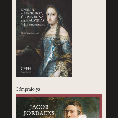
Cómpralo ya