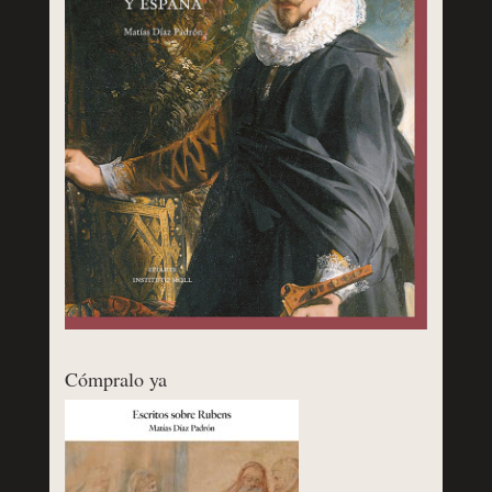
Cómpralo ya