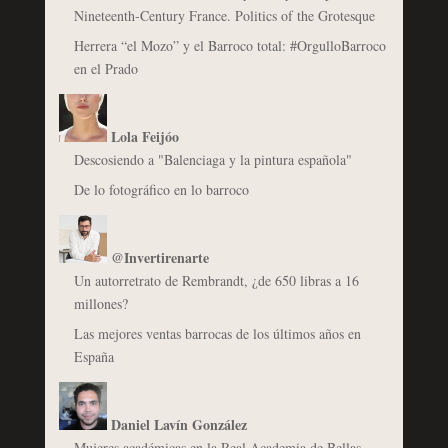
Nineteenth-Century France. Politics of the Grotesque
Herrera “el Mozo” y el Barroco total: #OrgulloBarroco
en el Prado
Lola Feijóo
Descosiendo a "Balenciaga y la pintura española"
De lo fotográfico en lo barroco
@Invertirenarte
Un autorretrato de Rembrandt, ¿de 650 libras a 16
millones?
Las mejores ventas barrocas de los últimos años en
España
Daniel Lavín González
Mujeres académicas en la Real Academia de Bellas