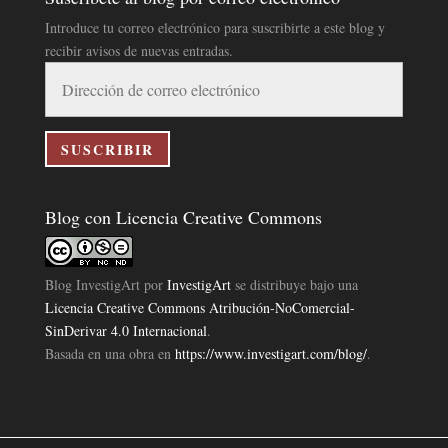
Introduce tu correo electrónico para suscribirte a este blog y
recibir avisos de nuevas entradas.
Dirección
de
correo
electrónico
SUSCRIBIR
Blog con Licencia Creative Commons
Blog InvestigArt
por
InvestigArt
se distribuye bajo una
Licencia Creative Commons Atribución-NoComercial-
SinDerivar 4.0 Internacional
.
Basada en una obra en
https://www.investigart.com/blog/
.