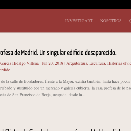
INVESTIGART
NOSOTROS
rofesa de Madrid. Un singular edificio desaparecido.
 García Hidalgo Villena
|
Jun 20, 2018
|
Arquitectura
,
Escultura
,
Historias olvi
erdido
 de la calle de Bordadores, frente a la Mayor, existía también, hasta hace pocos
rribado y sustituido por un mercado y galería cubierta, la casa profesa de lo pa
glesia de San Francisco de Borja, ocupada, desde la...