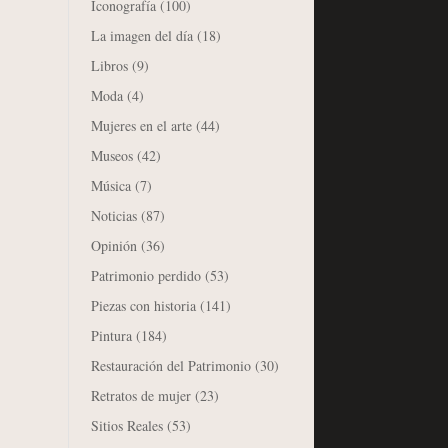
Iconografía
(100)
La imagen del día
(18)
Libros
(9)
Moda
(4)
Mujeres en el arte
(44)
Museos
(42)
Música
(7)
Noticias
(87)
Opinión
(36)
Patrimonio perdido
(53)
Piezas con historia
(141)
Pintura
(184)
Restauración del Patrimonio
(30)
Retratos de mujer
(23)
Sitios Reales
(53)