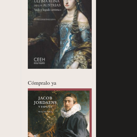
Cómpralo ya