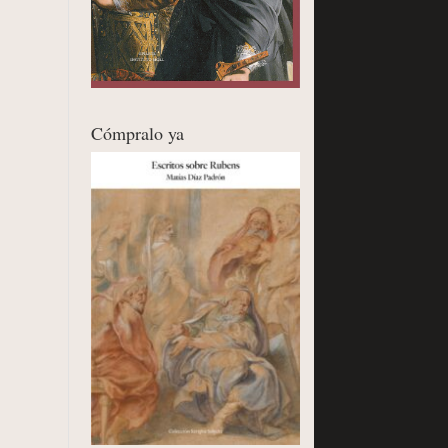
Cómpralo ya