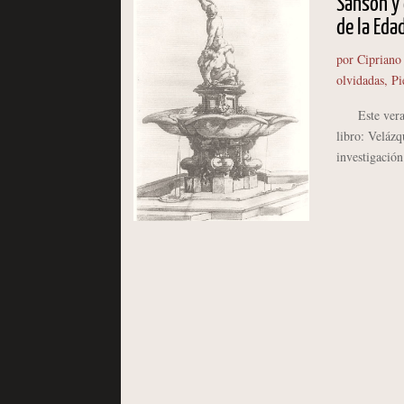
Sansón y 
de la Eda
por
Cipriano
olvidadas
,
Pi
Este verano
libro: Veláz
investigación