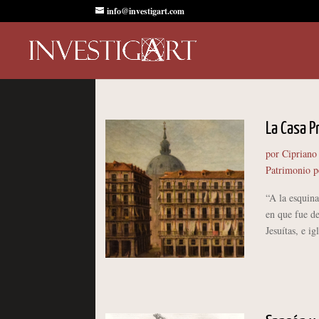
info@investigart.com
La Casa P
por
Cipriano
Patrimonio p
“A la esquina
en que fue de
Jesuítas, e i