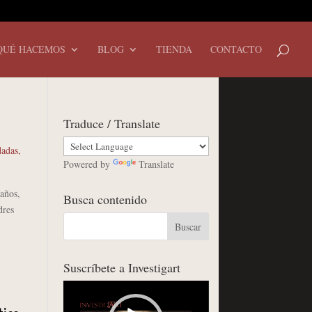
QUÉ HACEMOS
BLOG
TIENDA
CONTACTO
Traduce / Translate
dadas
,
Powered by
Translate
 años,
Busca contenido
dres
Suscríbete a Investigart
Reproductor
de