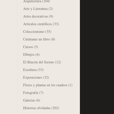
Arquitectura
(104)
Arte y Literatura
(2)
Artes decorativas
(9)
Artículos científicos
(33)
Coleccionismo
(35)
Cuéntame un libro
(8)
Cursos
(5)
Dibujos
(6)
El Rincón del Sereno
(12)
Escultura
(53)
Exposiciones
(32)
Flores y plantas en los cuadros
(1)
Fotografía
(7)
Galerías
(6)
Historias olvidadas
(202)