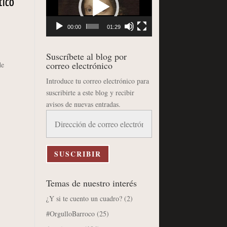
tico
vídeo
00:00
01:29
Suscríbete al blog por
correo electrónico
de
Introduce tu correo electrónico para
suscribirte a este blog y recibir
avisos de nuevas entradas.
Dirección
de
correo
electrónico
SUSCRIBIR
Temas de nuestro interés
¿Y si te cuento un cuadro?
(2)
#OrgulloBarroco
(25)