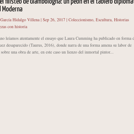
el filisteo de Giambologna: un peón en el tablero diploma
d Moderna
 García Hidalgo Villena
|
Sep 26, 2017
|
Coleccionismo
,
Escultura
,
Historias
ezas con historia
 leíamos atentamente el ensayo que Laura Cumming ha publicado en forma 
quez desaparecido (Taurus, 2016), donde narra de una forma amena su labor de
 sobre una obra de arte, en este caso un lienzo del inmortal pintor...